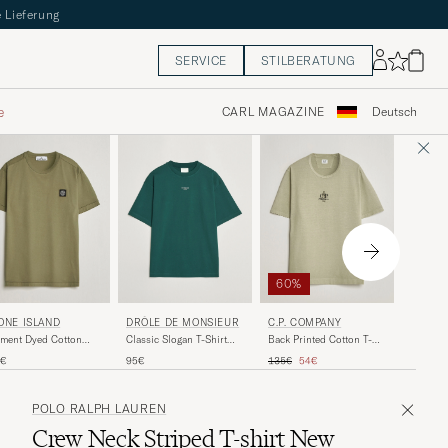
 Lieferung
SERVICE
STILBERATUNG
e
CARL MAGAZINE
Deutsch
60%
60%
FRED 
DRÔLE DE MONSIEUR
ONE ISLAND
C.P. COMPANY
Original
Classic Slogan T-Shirt
ment Dyed Cotton
Back Printed Cotton T-
Shirt S
Dark Green
sey T-Shirt Military
Shirt Washed Green
Reguläre
R
Regulärer Preis
Reduzierter Preis
110€
4
95€
0€
135€
54€
een
POLO RALPH LAUREN
Crew Neck Striped T-shirt New