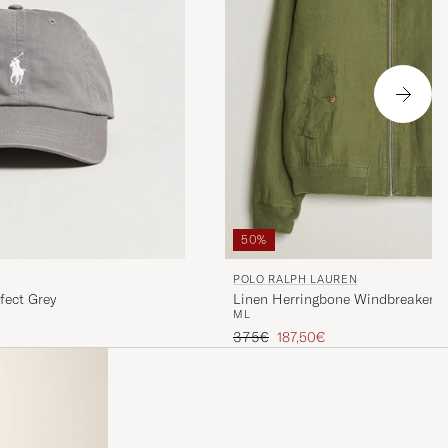
50%
POLO RALPH LAUREN
Linen Herringbone Windbreaker G
fect Grey
M
L
Regulärer Preis
Reduzierter Preis
375€
187,50€