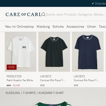
✔
Standar
Suche
Neu im Onlineshop
Kleidung
Schuhe
Accessoires
Uhren
Tasc
50%
PENDLETON
LACOSTE
LACOSTE
Patch Graphic Tee White
Contrast Rib Piqué T-
Contrast Rib Piqué T-
Shirt Dark Varech
Shirt Navy Blue
Regulärer Preis
Reduzierter Preis
85€
42,50€
80€
80€
KLEIDUNG
/
T-SHIRTS
/
KURZARM T-SHIRT