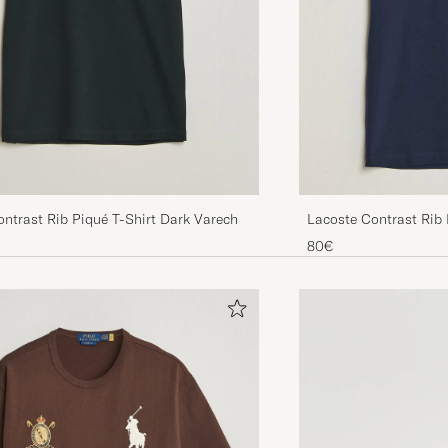
ntrast Rib Piqué T-Shirt Dark Varech
Lacoste Contrast Rib 
80€