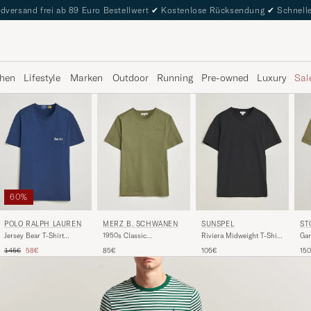
dversand frei ab 89 Euro Bestellwert
✔
Kostenlose Rücksendung
✔
Schnelle
hen
Lifestyle
Marken
Outdoor
Running
Pre-owned
Luxury
Sal
60%
MERZ B. SCHWANEN
POLO RALPH LAUREN
SUNSPEL
ST
1950s Classic
Jersey Bear T-Shirt
Riviera Midweight T-Shirt
Gar
Loopwheeled T-shirt
Newport Navy
Black
Jer
Regulärer Preis
Reduzierter Preis
85€
145€
58€
105€
15
Army
Gr