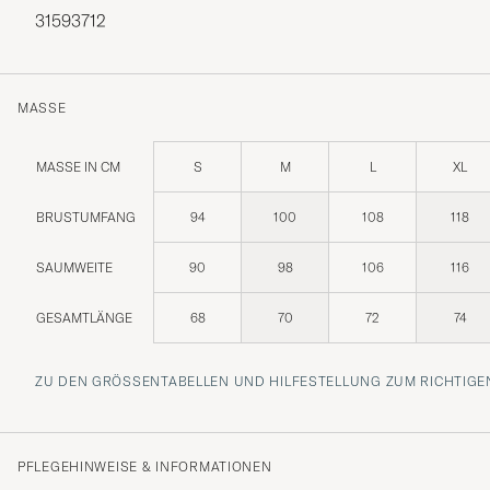
31593712
MASSE
MASSE IN CM
S
M
L
XL
BRUSTUMFANG
94
100
108
118
SAUMWEITE
90
98
106
116
GESAMTLÄNGE
68
70
72
74
ZU DEN GRÖSSENTABELLEN UND HILFESTELLUNG ZUM RICHTIGEN
PFLEGEHINWEISE & INFORMATIONEN