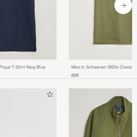
Merz b. Schwanen 1950s Classic 
Piqué T-Shirt Navy Blue
shirt Army
85€