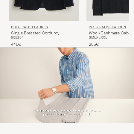
POLO RALPH LAUREN
POLO RALPH LAUREN
Wool/Cashmere Cable H
Single Breasted Corduroy
S
M
L
XL
XXL
50
52
54
Polo Black
Sportcoat Newport Navy
255€
445€