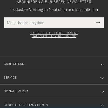
ABONNIEREN SIE UNSEREN NEWSLETTER
Exklusiver Vorrang zu Neuheiten und Inspirationen
E-
Tack
lichtfeld
Mail
Submi
Adresse
för
Newsl
Form
LESEN SIE DAZU AUCH UNSERE
att
DATENSCHUTZVERORDNUNG
du
anmälde
dig
till
CARE OF CARL
vårt
nyhetsbrev!
SERVICE
SOZIALE MEDIEN
GESCHÄFTSINFORMATIONEN