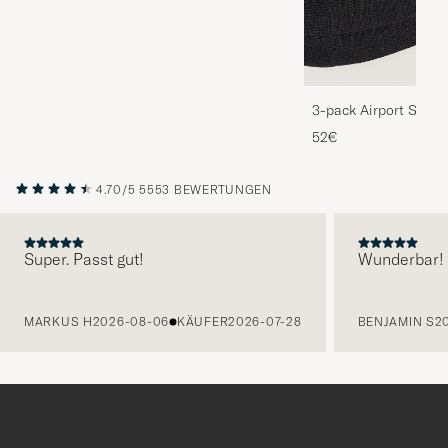
3-pack Airport Socks
Melange
52€
4.70/5
5553 BEWERTUNGEN
Super. Passt gut!
Wunderbar!
VORHERIGE
MARKUS H
2026-08-06
KÄUFER
2026-07-28
BENJAMIN S
2