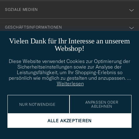
SOZIALE MEDIEN
GESCHÄFTSINFORMATIONEN
Vielen Dank für Ihr Interesse an unserem
Webshop!
STILBERATUNG
Diese Website verwendet Cookies zur Optimierung der
Benötigen Sie Hilfe bei der Suche nach Ihrem persönlichen Stil?
Sicherheitseinstellungen sowie zur Analyse der
Wenden Sie sich an uns, wir helfen Ihnen gerne weiter!
Leistungsfähigkeit, um Ihr Shopping-Erlebnis so
persönlich wie möglich zu gestalten und anzupassen.
…
info@careofcarl.de
STILBERATUNG
Weiterlesen
ANPASSEN ODER
NUR NOTWENDIGE
ABLEHNEN
© Care of Carl 2026
ALLE AKZEPTIEREN