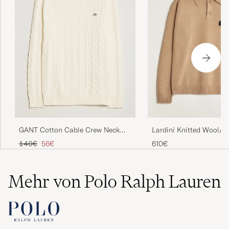
GANT Cotton Cable Crew Neck
Lardini Knitted Wool/
Cream
Polo Brown
Regulärer Preis
Reduzierter Preis
140€
56€
610€
Mehr von Polo Ralph Lauren