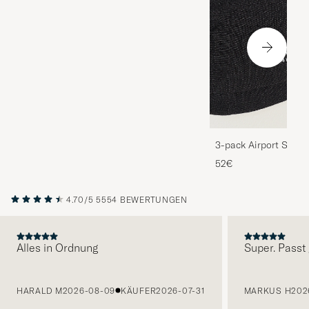
3-pack Airport Socks
Melange
52€
4.70/5
5554 BEWERTUNGEN
Alles in Ordnung
Super. Passt 
VORHERIGE
HARALD M
2026-08-09
KÄUFER
2026-07-31
MARKUS H
202