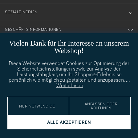
SOZIALE MEDIEN
GESCHÄFTSINFORMATIONEN
Vielen Dank für Ihr Interesse an unserem
Webshop!
STILBERATUNG
Diese Website verwendet Cookies zur Optimierung der
Benötigen Sie Hilfe bei der Suche nach Ihrem persönlichen Stil?
Sicherheitseinstellungen sowie zur Analyse der
Wenden Sie sich an uns, wir helfen Ihnen gerne weiter!
Leistungsfähigkeit, um Ihr Shopping-Erlebnis so
persönlich wie möglich zu gestalten und anzupassen.
…
info@careofcarl.de
STILBERATUNG
Weiterlesen
ANPASSEN ODER
NUR NOTWENDIGE
ABLEHNEN
© Care of Carl 2026
ALLE AKZEPTIEREN