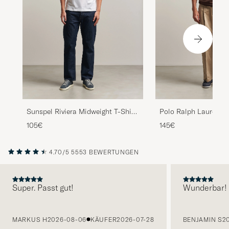
Sunspel Riviera Midweight T-Shirt
Polo Ralph Lauren Cl
White
Team T-shirt Nutmeg
105€
145€
4.70/5
5553 BEWERTUNGEN
Super. Passt gut!
Wunderbar!
VORHERIGE
MARKUS H
2026-08-06
KÄUFER
2026-07-28
BENJAMIN S
2