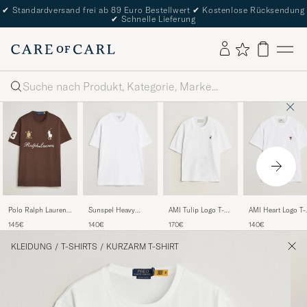
✔
Standardversand frei ab 89 Euro Bestellwert
✔
Kostenlose Rücksendung
✔
Schnelle Lieferung
Suche
Sunspel Heavy
AMI Heart Logo T-
Polo Ralph Lauren
AMI Tulip Logo T-
Weight Supima
Shirt White
Classic Fit Team T-
Shirt White
140€
140€
145€
170€
Cotton T-Shirt
shirt Nutmeg Brown
White
KLEIDUNG
/
T-SHIRTS
/
KURZARM T-SHIRT