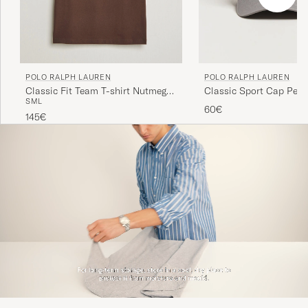
POLO RALPH LAUREN
POLO RALPH LAUREN
Classic Fit Team T-shirt Nutmeg
Classic Sport Cap Perf
S
M
L
Brown
60€
145€