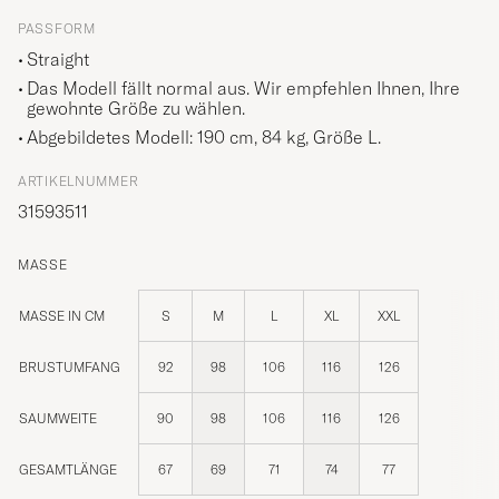
PASSFORM
Straight
Das Modell fällt normal aus. Wir empfehlen Ihnen, Ihre
gewohnte Größe zu wählen.
Abgebildetes Modell: 190 cm, 84 kg, Größe
L
.
ARTIKELNUMMER
31593511
MASSE
MASSE IN CM
S
M
L
XL
XXL
BRUSTUMFANG
92
98
106
116
126
SAUMWEITE
90
98
106
116
126
GESAMTLÄNGE
67
69
71
74
77