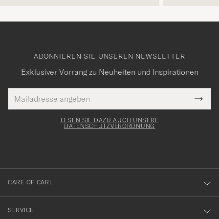
ABONNIEREN SIE UNSEREN NEWSLETTER
Exklusiver Vorrang zu Neuheiten und Inspirationen
E-
Tack
lichtfeld
Mail
Submi
Adresse
för
Newsl
Form
LESEN SIE DAZU AUCH UNSERE
att
DATENSCHUTZVERORDNUNG
du
anmälde
dig
till
CARE OF CARL
vårt
nyhetsbrev!
SERVICE