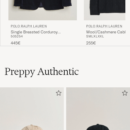
POLO RALPH LAUREN
POLO RALPH LAUREN
Wool/Cashmere Cable H
Single Breasted Corduroy
S
M
L
XL
XXL
50
52
54
Polo Black
Sportcoat Newport Navy
255€
445€
Preppy Authentic