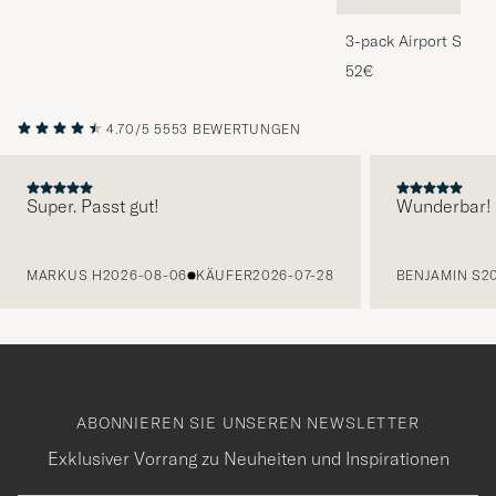
3-pack Airport Socks
Melange
52€
4.70/5
5553 BEWERTUNGEN
Super. Passt gut!
Wunderbar!
VORHERIGE
MARKUS H
2026-08-06
KÄUFER
2026-07-28
BENJAMIN S
2
ABONNIEREN SIE UNSEREN NEWSLETTER
Exklusiver Vorrang zu Neuheiten und Inspirationen