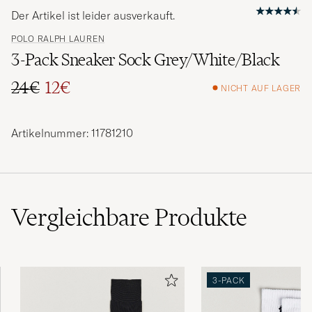
Der Artikel ist leider ausverkauft.
POLO RALPH LAUREN
3-Pack Sneaker Sock Grey/White/Black
24€
12€
NICHT AUF LAGER
Regulärer Preis
Reduzierter Preis
Artikelnummer: 11781210
Vergleichbare
Produkte
3-PACK