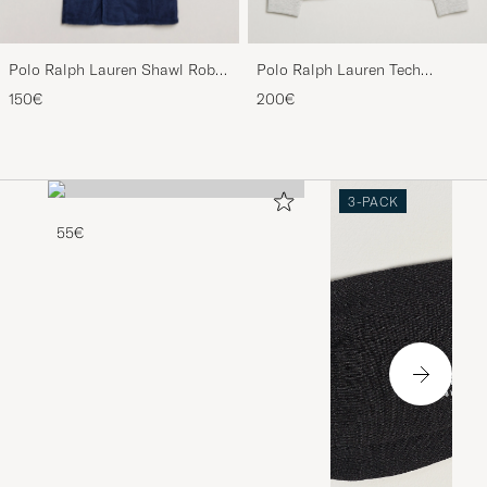
Polo Ralph Lauren Shawl Robe
Polo Ralph Lauren Tech
Navy
Performance Full Zip Light
150€
200€
Sport Heather
3-PACK
55€