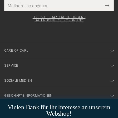
E-
Tack
lichtfeld
Mail
Submi
Adresse
för
Newsl
Form
LESEN SIE DAZU AUCH UNSERE
att
DATENSCHUTZVERORDNUNG
du
anmälde
dig
till
CARE OF CARL
vårt
nyhetsbrev!
SERVICE
SOZIALE MEDIEN
GESCHÄFTSINFORMATIONEN
Vielen Dank für Ihr Interesse an unserem
Webshop!
STILBERATUNG