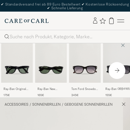
✔
Standardversand frei ab 89 Euro Bestellwert
✔
Kostenlose Rücksendung
✔
Schnelle Lieferung
Suche
Ray-Ban Original
Ray-Ban New
Tom Ford Snowdon
Ray-Ban 0RB4165
Wayfarer
Wayfarer
FT0237 Sunglasses
Justin Sunglasses
175€
165€
345€
155€
Sunglasses
Sunglasses
Black
Matte Black
Black/Crystal Green
Black/Crystal Green
ACCESSOIRES
/
SONNENBRILLEN
/
GEBOGENE SONNENBRILLEN