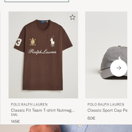
POLO RALPH LAUREN
POLO RALPH LAUREN
Classic Fit Team T-shirt Nutmeg
Classic Sport Cap Perf
S
M
L
Brown
60€
145€