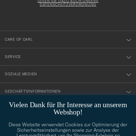
Form
LESEN SIE DAZU AUCH UNSERE
att
DATENSCHUTZVERORDNUNG
du
anmälde
dig
till
CARE OF CARL
vårt
nyhetsbrev!
SERVICE
SOZIALE MEDIEN
GESCHÄFTSINFORMATIONEN
Vielen Dank für Ihr Interesse an unserem
Webshop!
STILBERATUNG
Diese Website verwendet Cookies zur Optimierung der
Benötigen Sie Hilfe bei der Suche nach Ihrem persönlichen Stil?
Sicherheitseinstellungen sowie zur Analyse der
Wenden Sie sich an uns, wir helfen Ihnen gerne weiter!
Leistungsfähigkeit, um Ihr Shopping-Erlebnis so