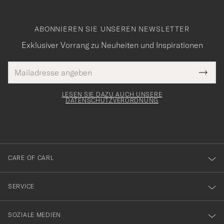
ABONNIEREN SIE UNSEREN NEWSLETTER
Exklusiver Vorrang zu Neuheiten und Inspirationen
E-
Tack
lichtfeld
Mail
Submi
Adresse
för
Newsl
Form
LESEN SIE DAZU AUCH UNSERE
att
DATENSCHUTZVERORDNUNG
du
anmälde
dig
till
CARE OF CARL
vårt
nyhetsbrev!
SERVICE
SOZIALE MEDIEN