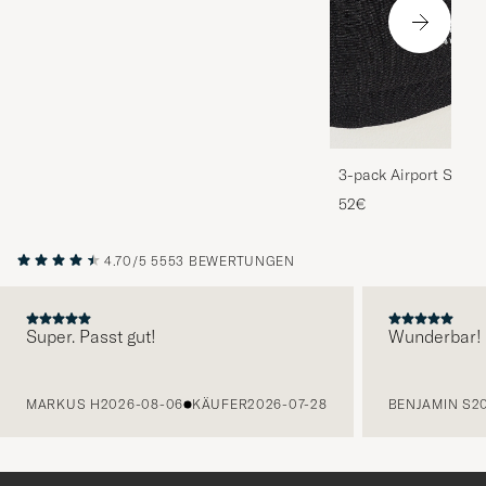
3-pack Airport Socks
Melange
52€
4.70/5
5553 BEWERTUNGEN
Super. Passt gut!
Wunderbar!
VORHERIGE
MARKUS H
2026-08-06
KÄUFER
2026-07-28
BENJAMIN S
2