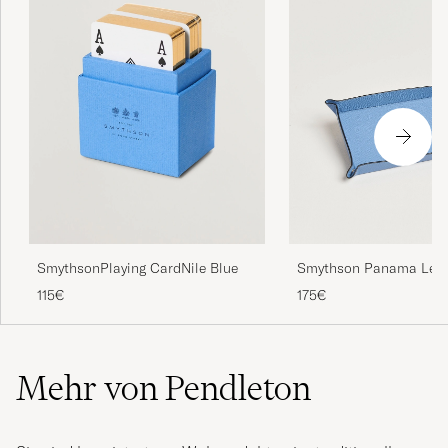
SmythsonPlaying CardNile Blue
Smythson Panama Leath
Tray Blue Nile
115€
175€
Mehr von Pendleton