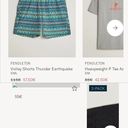
PENDLETON
PENDLETON
Volley Shorts Thunder Earthquake
Heavyweight P Tee Ash
S
M
L
S
M
Grey
Regulärer Preis
Reduzierter Preis
Regulärer Preis
Reduzierter Preis
115€
57,50€
85€
42,50€
3-PACK
55€