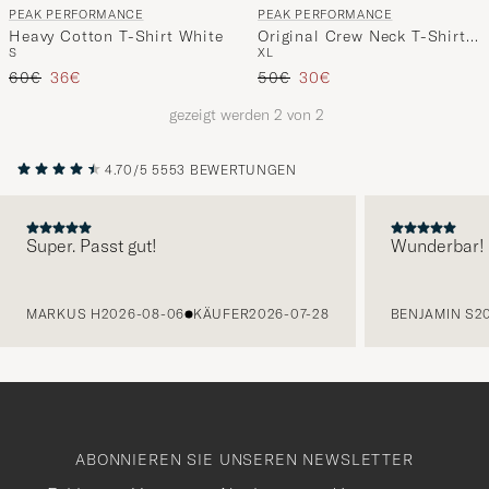
PEAK PERFORMANCE
PEAK PERFORMANCE
handverl
Heavy Cotton T-Shirt White
Original Crew Neck T-Shirt
Auswahl,
S
XL
Blue Shadow
die
Regulärer Preis
Reduzierter Preis
Regulärer Preis
Reduzierter Preis
60€
36€
50€
30€
nun
gezeigt werden
2
von
2
Ihrem
Stil
4.70/5
5553 BEWERTUNGEN
entspricht
Super. Passt gut!
Wunderbar!
VORHERIGE
MARKUS H
2026-08-06
KÄUFER
2026-07-28
BENJAMIN S
2
ABONNIEREN SIE UNSEREN NEWSLETTER