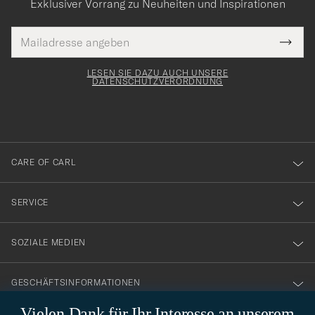
Exklusiver Vorrang zu Neuheiten und Inspirationen
E-
Tack
lichtfeld
Mail
Submi
Adresse
för
Newsl
Form
LESEN SIE DAZU AUCH UNSERE
att
DATENSCHUTZVERORDNUNG
du
anmälde
dig
till
CARE OF CARL
vårt
nyhetsbrev!
SERVICE
SOZIALE MEDIEN
GESCHÄFTSINFORMATIONEN
Vielen Dank für Ihr Interesse an unserem