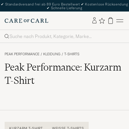
✔
Standardversand frei ab 89 Euro Bestellwert
✔
Kostenlose Rücksendung
✔
Schnelle Lieferung
Suche
PEAK PERFORMANCE
/
KLEIDUNG
/
T-SHIRTS
Peak Performance: Kurzarm
T-Shirt
KURZARM T-SHIRT
WEISSE T-SHIRTS