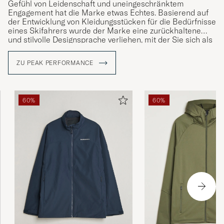
Gefühl von Leidenschaft und uneingeschränktem
Engagement hat die Marke etwas Echtes. Basierend auf
der Entwicklung von Kleidungsstücken für die Bedürfnisse
eines Skifahrers wurde der Marke eine zurückhaltene
und stilvolle Designsprache verliehen, mit der Sie sich als
Person hervorheben können, statt der Kleidung, die Sie
tragen. Peak Performance ist heute eine internationale
ZU PEAK PERFORMANCE
Lifestyle-Marke, die eine breite Palette an funktionalen
und stilvollen Kleidungsstücken anbietet.
60%
60%