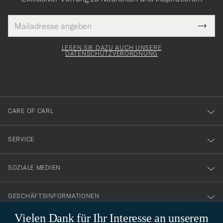
E-
Tack
lichtfeld
Mail
Submi
Adresse
för
Newsl
Form
LESEN SIE DAZU AUCH UNSERE
att
DATENSCHUTZVERORDNUNG
du
anmälde
dig
till
CARE OF CARL
vårt
nyhetsbrev!
SERVICE
SOZIALE MEDIEN
GESCHÄFTSINFORMATIONEN
Vielen Dank für Ihr Interesse an unserem