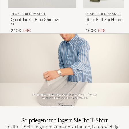
PEAK PERFORMANCE
PEAK PERFORMANCE
Quest Jacket Blue Shadow
Rider Full Zip Hoodie P
XL
S
Regulärer Preis
Reduzierter Preis
Regulärer Preis
Reduzierter Preis
240€
96€
160€
64€
So pflegen und lagern Sie Ihr T-Shirt
Um Ihr T-Shirt in gutem Zustand zu halten, ist es wichtig,