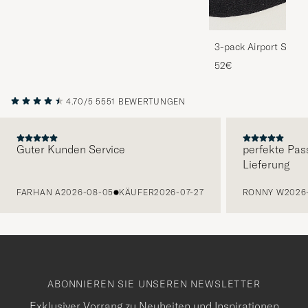
3-pack Airport Socks
Melange
52€
4.70/5
5551 BEWERTUNGEN
Guter Kunden Service
perfekte Pas
Lieferung
VORHERIGE
FARHAN A
2026-08-05
KÄUFER
2026-07-27
RONNY W
2026
ABONNIEREN SIE UNSEREN NEWSLETTER
Exklusiver Vorrang zu Neuheiten und Inspirationen