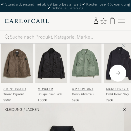
✔
Standardversand frei ab 89 Euro Bestellwert
✔
Kostenlose Rücksendung
✔
Schnelle Lieferung
Suche
STONE ISLAND
MONCLER
C.P. COMPANY
MONCLER GRE
BLE
Waxed Pigment
Chuqui Field Jacket
Heavy Chrome R
Field Jacket Navy
Cotton Tela Field
Black
Jungle Jacket Green
950€
1 650€
595€
790€
Jacket Umber
KLEIDUNG
/
JACKEN