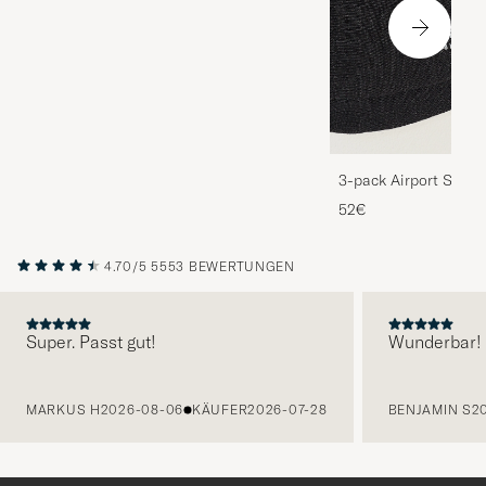
3-pack Airport Socks
Melange
52€
4.70/5
5553 BEWERTUNGEN
Super. Passt gut!
Wunderbar!
VORHERIGE
MARKUS H
2026-08-06
KÄUFER
2026-07-28
BENJAMIN S
2