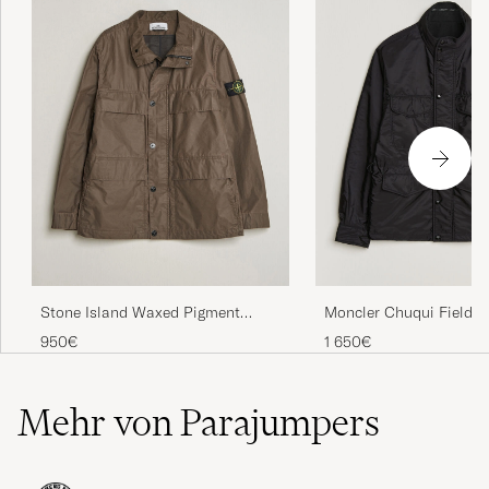
Stone Island Waxed Pigment
Moncler Chuqui Field J
Cotton Tela Field Jacket Umber
950€
1 650€
Mehr von Parajumpers