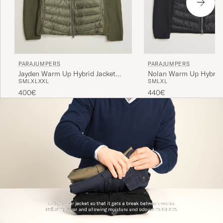
PARAJUMPERS
PARAJUMPERS
Jayden Warm Up Hybrid Jacket
Nolan Warm Up Hybrid
S
M
L
XL
XXL
S
M
L
XL
Rosemary
Jacket Black
400€
440€