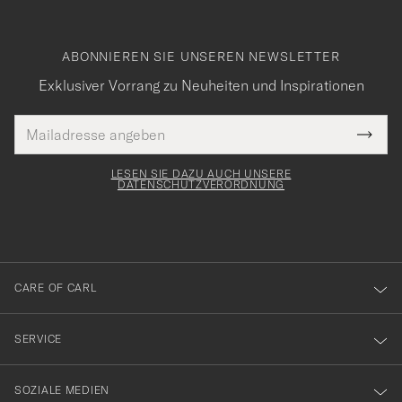
ABONNIEREN SIE UNSEREN NEWSLETTER
Exklusiver Vorrang zu Neuheiten und Inspirationen
E-
Tack
lichtfeld
Mail
Submi
Adresse
för
Newsl
Form
LESEN SIE DAZU AUCH UNSERE
att
DATENSCHUTZVERORDNUNG
du
anmälde
dig
till
CARE OF CARL
vårt
nyhetsbrev!
SERVICE
SOZIALE MEDIEN