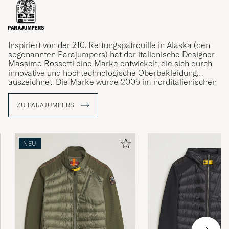
Inspiriert von der 210. Rettungspatrouille in Alaska (den
sogenannten Parajumpers) hat der italienische Designer
Massimo Rossetti eine Marke entwickelt, die sich durch
innovative und hochtechnologische Oberbekleidung
auszeichnet. Die Marke wurde 2005 im norditalienischen
Segusino gegründet und steht seitdem für hochwertige
Jacken. Viele der Details, die die Jacken tragen, stehen in
ZU PARAJUMPERS
klarem Zusammenhang mit der rauen Umgebung, in der
sich die 210. Rettungspatrouille aufhält, wie der gelbe
Knopfverschluss am Kragen und der Karabiner, den Sie
bei verschiedenen Modellen finden.
NEU