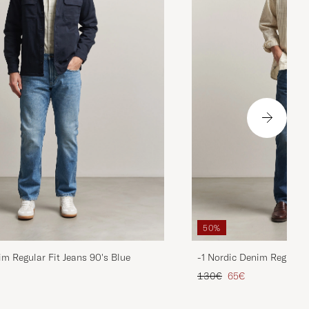
50%
im Regular Fit Jeans 90's Blue
-1 Nordic Denim Regular 
is
rter Preis
Regulärer Preis
Reduzierter Preis
130€
65€