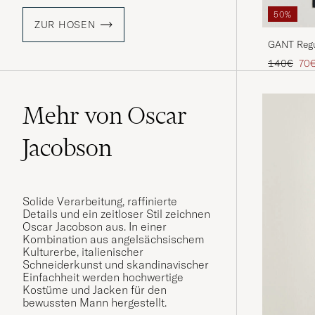
50%
ZUR HOSEN
GANT Regu
Blue
Regulärer 
Red
140€
70
Mehr von Oscar
Jacobson
Solide Verarbeitung, raffinierte
Details und ein zeitloser Stil zeichnen
Oscar Jacobson aus. In einer
Kombination aus angelsächsischem
Kulturerbe, italienischer
Schneiderkunst und skandinavischer
Einfachheit werden hochwertige
Kostüme und Jacken für den
bewussten Mann hergestellt.