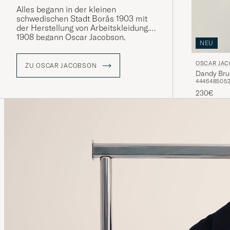
Alles begann in der kleinen
schwedischen Stadt Borås 1903 mit
der Herstellung von Arbeitskleidung.
1908 begann Oscar Jacobson,
NEU
Kleidung in vordefinierten Größen
herzustellen, anstatt sie zu
OSCAR JA
schneidern, was zu seiner Zeit
ZU OSCAR JACOBSON
Dandy Bru
revolutionär war. In den 1920er Jahren
44
46
48
50
5
wurde die nächste revolutionäre Idee
eingeführt - der Anzug wurde nicht
230€
mehr von einer Näherin genäht,
sonder mehre Näherinnen waren auf
verschiedene Teil spezialisiert Eine
Idee, die die Marke auf das
Qualitätsniveau gebracht hat, das
man heute kennt.