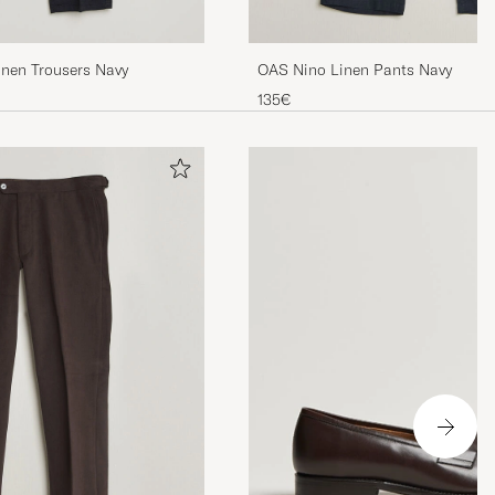
Linen Trousers Navy
OAS Nino Linen Pants Navy
is
135€