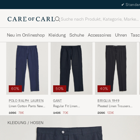
✔
Standar
Suche
Neu im Onlineshop
Kleidung
Schuhe
Accessoires
Uhren
Tasc
60%
50%
40%
POLO RALPH LAUREN
GANT
BRIGLIA 1949
Linen Cotton Pants New
Regular Fit Linen
Pleated Linen Trousers
Classic Navy
Drawstring Pants Evening
Navy
Regulärer Preis
Reduzierter Preis
Regulärer Preis
Reduzierter Preis
Regulärer Preis
Reduzierter Preis
195€
78€
140€
70€
205€
123€
Blue
KLEIDUNG
/
HOSEN