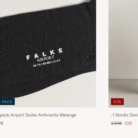
3-PACK
60%
pack Airport Socks Anthracite Melange
-1 Nordic Den
Regulärer Pre
Reduzie
2€
130€
52€