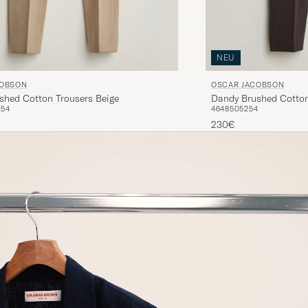
NEU
COBSON
OSCAR JACOBSON
shed Cotton Trousers Beige
Dandy Brushed Cotton
2
54
46
48
50
52
54
230€