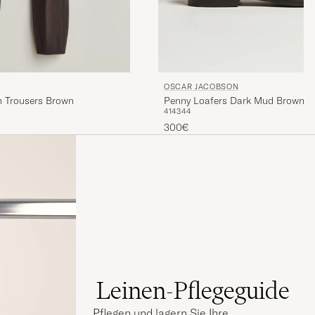
OSCAR JACOBSON
 Trousers Brown
Penny Loafers Dark Mud Brown
41
43
44
300€
Leinen-Pflegeguide
Pflegen und lagern Sie Ihre