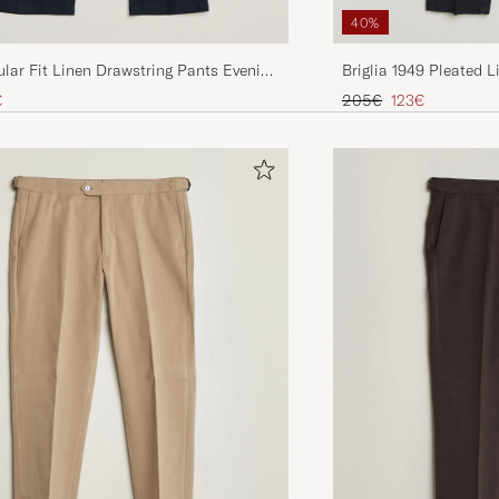
40%
lar Fit Linen Drawstring Pants Evening
Briglia 1949 Pleated 
Preis
uzierter Preis
Regulärer Preis
Reduzierter Pre
€
205€
123€