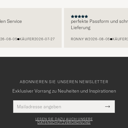
E
 Service
perfekte Passform und schnel
Lieferung
-08-05
KÄUFER
2026-07-27
RONNY W
2026-08-05
KÄUFER
202
ABONNIEREN SIE UNSEREN NEWSLETTER
Exklusiver Vorrang zu Neuheiten und Inspirationen
E-
Pflichtfeld
Mail
Submit
Adresse
Newslette
Form
LESEN SIE DAZU AUCH UNSERE
DATENSCHUTZVERORDNUNG