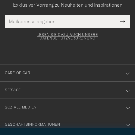
Exklusiver Vorrang zu Neuheiten und Inspirationen
E-
Tack
lichtfeld
Mail
Submi
Adresse
för
Newsl
Form
LESEN SIE DAZU AUCH UNSERE
att
DATENSCHUTZVERORDNUNG
du
anmälde
dig
till
CARE OF CARL
vårt
nyhetsbrev!
SERVICE
SOZIALE MEDIEN
GESCHÄFTSINFORMATIONEN