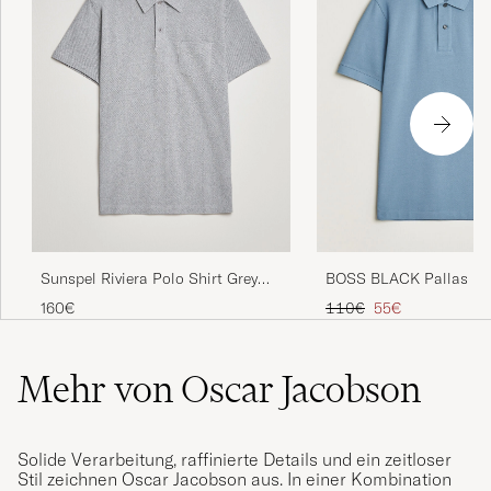
Sunspel Riviera Polo Shirt Grey
BOSS BLACK Pallas Pol
Melange
Blue
Regulärer Preis
Reduzierter Preis
160€
110€
55€
Mehr von Oscar Jacobson
Solide Verarbeitung, raffinierte Details und ein zeitloser
Stil zeichnen Oscar Jacobson aus. In einer Kombination