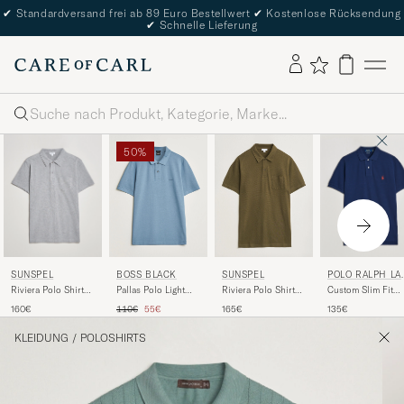
✔
Standardversand frei ab 89 Euro Bestellwert
✔
Kostenlose Rücksendung
✔
Schnelle Lieferung
Suche
50%
SUNSPEL
POLO RALPH LA
BOSS BLACK
SUNSPEL
REN
Riviera Polo Shirt
Custom Slim Fit
Pallas Polo Light
Riviera Polo Shirt
Grey Melange
Polo Newport Nav
Blue
Loden Green
Regulärer Preis
Reduzierter Preis
160€
135€
110€
55€
165€
KLEIDUNG
/
POLOSHIRTS