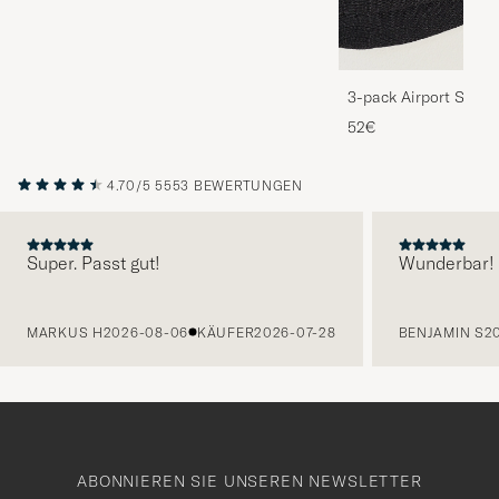
3-pack Airport Socks
Melange
52€
4.70/5
5553 BEWERTUNGEN
Super. Passt gut!
Wunderbar!
VORHERIGE
MARKUS H
2026-08-06
KÄUFER
2026-07-28
BENJAMIN S
2
ABONNIEREN SIE UNSEREN NEWSLETTER