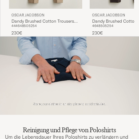
OSCAR JACOBSON
OSCAR JACOBSON
Dandy Brushed Cotton Trousers
Dandy Brushed Cotton 
44
46
48
50
52
54
46
48
50
52
54
Beige
Brown
230€
230€
Reinigung und Pflege von Poloshirts
Um die Lebensdauer Ihres Poloshirts zu verlängern und