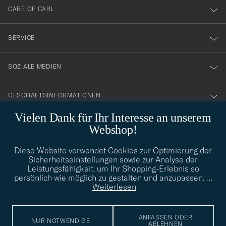
till
CARE OF CARL
vårt
nyhetsbrev!
SERVICE
SOZIALE MEDIEN
GESCHÄFTSINFORMATIONEN
Vielen Dank für Ihr Interesse an unserem
Webshop!
STILBERATUNG
Diese Website verwendet Cookies zur Optimierung der
Benötigen Sie Hilfe bei der Suche nach Ihrem persönlichen Stil?
Sicherheitseinstellungen sowie zur Analyse der
Wenden Sie sich an uns, wir helfen Ihnen gerne weiter!
Leistungsfähigkeit, um Ihr Shopping-Erlebnis so
persönlich wie möglich zu gestalten und anzupassen.
…
info@careofcarl.de
STILBERATUNG
Weiterlesen
ANPASSEN ODER
NUR NOTWENDIGE
ABLEHNEN