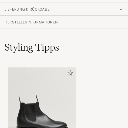
otroligt behagliga jeans
LIEFERUNG & RÜCKGABE
BENJAMIN S
GEKAUFT AM AUF CAREOFCARL.SE
HERSTELLERINFORMATIONEN
Styling-Tipps