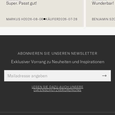
Super. Passt gut!
Wunderbar!
VORHERIGE
MARKUS H
2026-08-06
KÄUFER
2026-07-28
BENJAMIN S
2
ABONNIEREN SIE UNSEREN NEWSLETTER
Exklusiver Vorrang zu Neuheiten und Inspirationen
E-
Tack
lichtfeld
Mail
Submi
Adresse
för
Newsl
Form
LESEN SIE DAZU AUCH UNSERE
att
DATENSCHUTZVERORDNUNG
du
anmälde
dig