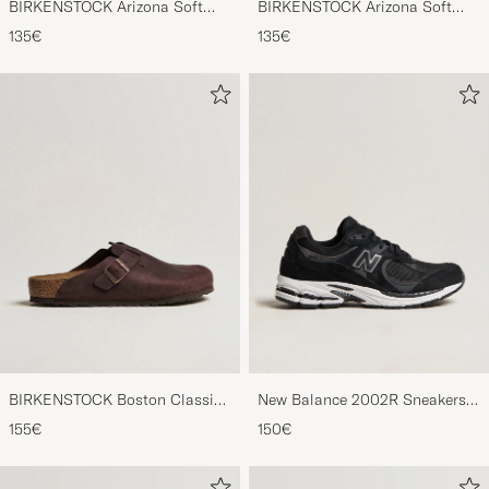
BIRKENSTOCK Arizona Soft
BIRKENSTOCK Arizona Soft
Footbed Mocca Suede
Footbed Taupe Suede
135€
135€
BIRKENSTOCK Boston Classic
New Balance 2002R Sneakers
Footbed Habana Oiled Leather
Black
155€
150€