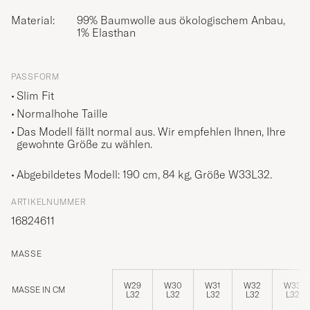
Material:
99% Baumwolle aus ökologischem Anbau,
1% Elasthan
PASSFORM
Slim Fit
Normalhohe Taille
Das Modell fällt normal aus. Wir empfehlen Ihnen, Ihre
gewohnte Größe zu wählen.
Abgebildetes Modell: 190 cm, 84 kg, Größe
W33L32
.
ARTIKELNUMMER
16824611
MASSE
W29
W30
W31
W32
W33
MASSE IN CM
L32
L32
L32
L32
L32