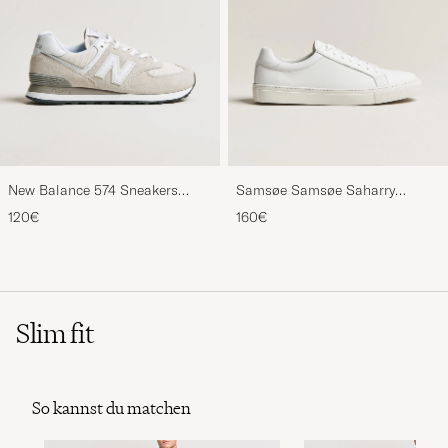
New Balance 574 Sneakers
Samsøe Samsøe Saharry
Nimbus Cloud
Leather Sneakers White
120€
160€
Slim fit
So kannst du matchen