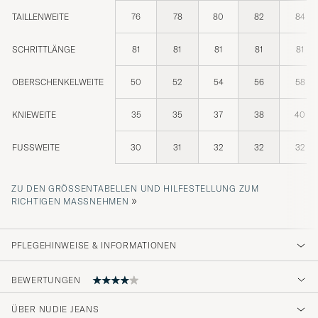
TAILLENWEITE
76
78
80
82
84
SCHRITTLÄNGE
81
81
81
81
81
OBERSCHENKELWEITE
50
52
54
56
58
KNIEWEITE
35
35
37
38
40
FUSSWEITE
30
31
32
32
32
ZU DEN GRÖSSENTABELLEN UND HILFESTELLUNG ZUM R
»
ICHTIGEN MASSNEHMEN
PFLEGEHINWEISE & INFORMATIONEN
BEWERTUNGEN
ÜBER NUDIE JEANS