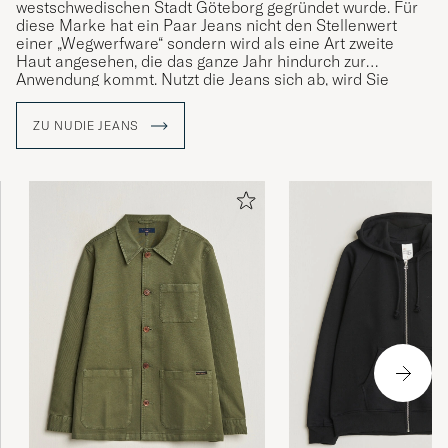
westschwedischen Stadt Göteborg gegründet wurde. Für
diese Marke hat ein Paar Jeans nicht den Stellenwert
einer „Wegwerfware“ sondern wird als eine Art zweite
Haut angesehen, die das ganze Jahr hindurch zur
Anwendung kommt. Nutzt die Jeans sich ab, wird Sie
ausbessert. Ist dies nicht mehr möglich, wird die alte
Jeans als Stoffreserve für das neue Paar verwendet. Das
ZU NUDIE JEANS
Label ist geprägt von hohem Umweltbewusstsein und
einer ethischen Einstellung, die bereits einen großen
Eindruck in der Branche hinterlassen hat. Unter anderem
war die Marke einer der ersten Hersteller, der biologische
Baumwolle für die Produktion verwendete.