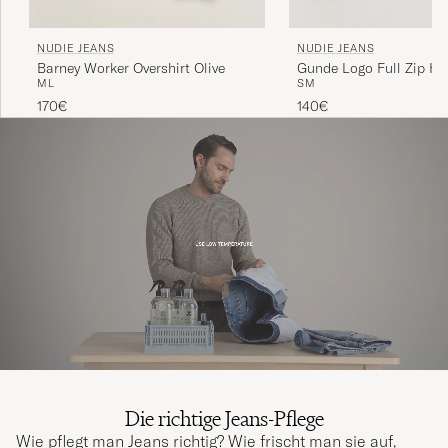
NUDIE JEANS
NUDIE JEANS
Barney Worker Overshirt Olive
Gunde Logo Full Zip Ho
M
L
S
M
170€
140€
Die richtige Jeans-Pflege
Wie pflegt man Jeans richtig? Wie frischt man sie auf,