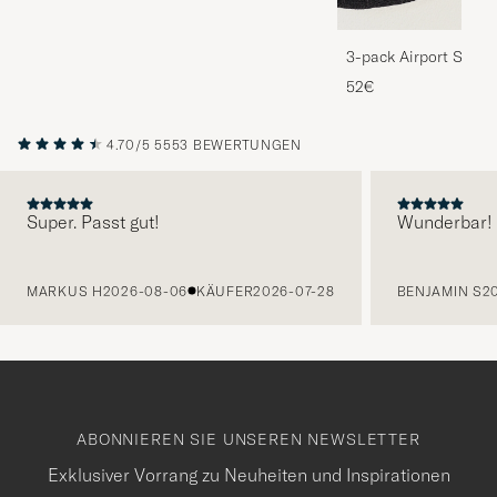
3-pack Airport Socks
Melange
52€
4.70/5
5553 BEWERTUNGEN
Super. Passt gut!
Wunderbar!
VORHERIGE
MARKUS H
2026-08-06
KÄUFER
2026-07-28
BENJAMIN S
2
ABONNIEREN SIE UNSEREN NEWSLETTER
Exklusiver Vorrang zu Neuheiten und Inspirationen