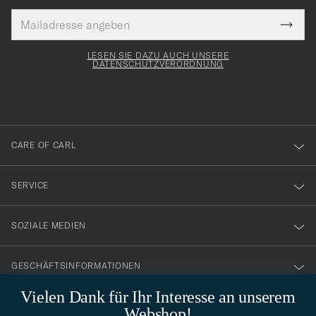
E-
Tack
lichtfeld
Mail
Submi
Adresse
för
Newsl
Form
LESEN SIE DAZU AUCH UNSERE
att
DATENSCHUTZVERORDNUNG
du
anmälde
dig
till
CARE OF CARL
vårt
nyhetsbrev!
SERVICE
SOZIALE MEDIEN
GESCHÄFTSINFORMATIONEN
Vielen Dank für Ihr Interesse an unserem
Webshop!