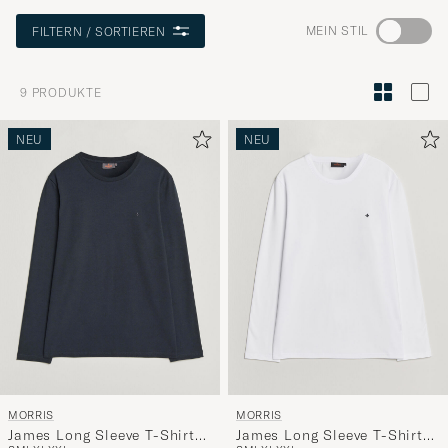
Wechseln
MEIN STIL
FILTERN / SORTIEREN
Sie
zur
9
PRODUKTE
Stilberatu
um
NEU
NEU
die
Funktion
"Mein
Stil"
zu
aktivieren
und
erleben
Sie
eine
MORRIS
MORRIS
handverl
James Long Sleeve T-Shirt
James Long Sleeve T-Shirt
Auswahl,