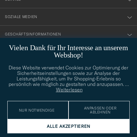
SOZIALE MEDIEN
GESCHÄFTSINFORMATIONEN
Vielen Dank für Ihr Interesse an unserem
Webshop!
STILBERATUNG
Diese Website verwendet Cookies zur Optimierung der
Benötigen Sie Hilfe bei der Suche nach Ihrem persönlichen Stil?
Sicherheitseinstellungen sowie zur Analyse der
Wenden Sie sich an uns, wir helfen Ihnen gerne weiter!
Leistungsfähigkeit, um Ihr Shopping-Erlebnis so
persönlich wie möglich zu gestalten und anzupassen.
…
info@careofcarl.de
STILBERATUNG
Weiterlesen
ANPASSEN ODER
NUR NOTWENDIGE
ABLEHNEN
© Care of Carl 2026
ALLE AKZEPTIEREN