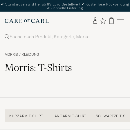
✔
Standardversand frei ab 89 Euro Bestellwert
✔
Kostenlose Rücksendung
✔
Schnelle Lieferung
Suche
MORRIS
/
KLEIDUNG
Morris: T-Shirts
KURZARM T-SHIRT
LANGARM T-SHIRT
SCHWARTZE T-SHI