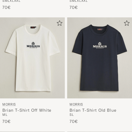
S
M
L
XL
XXL
S
M
L
XL
XXL
Old Blue
White
die
70€
70€
nun
Ihrem
Stil
entspricht
MORRIS
MORRIS
Brian T-Shirt Off White
Brian T-Shirt Old Blue
M
L
S
L
70€
70€