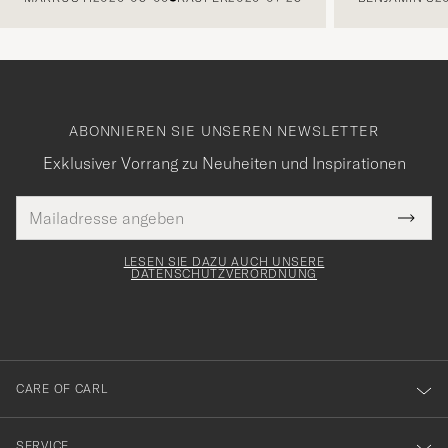
ABONNIEREN SIE UNSEREN NEWSLETTER
Exklusiver Vorrang zu Neuheiten und Inspirationen
E-
Tack
lichtfeld
Mail
Submi
Adresse
för
Newsl
Form
LESEN SIE DAZU AUCH UNSERE
att
DATENSCHUTZVERORDNUNG
du
anmälde
dig
till
CARE OF CARL
vårt
nyhetsbrev!
SERVICE