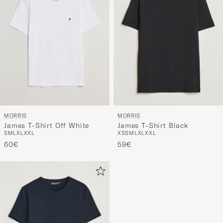
MORRIS
MORRIS
James T-Shirt Off White
James T-Shirt Black
S
M
L
XL
XXL
XS
S
M
L
XL
XXL
60€
59€