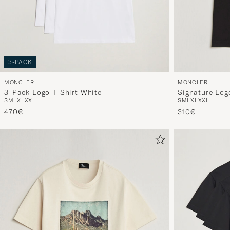
3-PACK
MONCLER
MONCLER
Signature Log
3-Pack Logo T-Shirt White
S
M
L
XL
XXL
S
M
L
XL
XXL
310€
470€