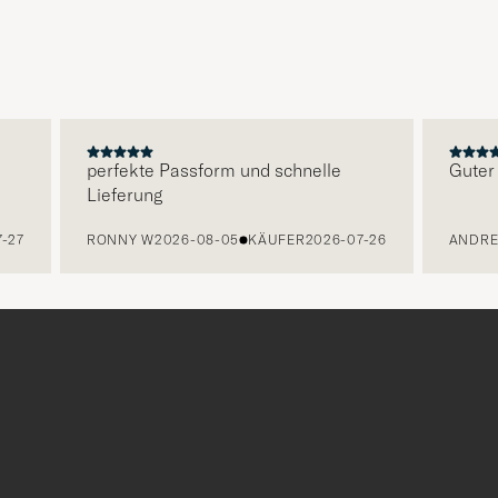
perfekte Passform und schnelle
Guter Ser
Lieferung
7
RONNY W
2026-08-05
KÄUFER
2026-07-26
ANDREA 