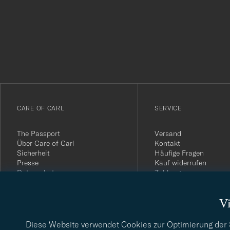
Tack
för
att
du
anmälde
dig
till
vårt
CARE OF CARL
SERVICE
nyhetsbrev!
The Passport
Versand
Über Care of Carl
Kontakt
Sicherheit
Häufige Fragen
Presse
Kauf widerrufen
Datenschutz
Zahlung
Impressum
Kundenbewertungen
AGB
Geschenkkarten
Vi
Widerrufsrecht
Nachhaltigkeitsbericht
Diese Website verwendet Cookies zur Optimierung der Si