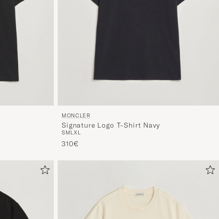
MONCLER
Signature Logo T-Shirt Navy
S
M
L
XL
310€