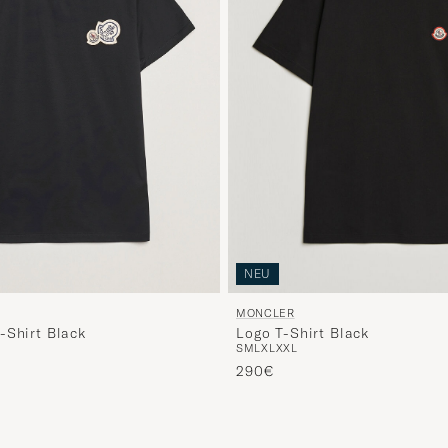
NEU
MONCLER
-Shirt Black
Logo T-Shirt Black
S
M
L
XL
XXL
290€