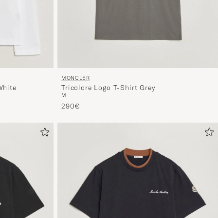
erleben
Sie
eine
handverl
Auswahl,
die
nun
MONCLER
White
Tricolore Logo T-Shirt Grey
Ihrem
M
Stil
290€
entspricht