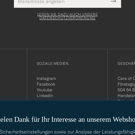
Pflichtfeld
Mail
Submit
Adresse
Newslette
Form
LESEN SIE DAZU AUCH UNSERE
DATENSCHUTZVERORDNUNG
SOZIALE MEDIEN
GESCHÄ
Instagram
Care of 
Facebook
Företags
Youtube
504 64 B
Linkedin
Handelsr
Schwede
MwSt-Nu
399.819
elen Dank für Ihr Interesse an unserem Websh
USt-IdNr
Telefon:
E-Mail-A
cherheitseinstellungen sowie zur Analyse der Leistungsfähigk