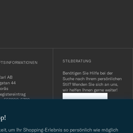
r
STILBERATUNG
FTSINFORMATIONEN
Benötigen Sie Hilfe bei der
Carl AB
Suche nach Ihrem persönlichen
gatan 44
Stil? Wenden Sie sich an uns,
orås
wir helfen Ihnen gerne weiter!
egistereintrag
n: 556800-5739
STILBERATUNG
mmer Schweiz: CHE-
.275 MWST
op!
.: SE556800573901
040 / 22 63 88 96
dresse:
eit, um Ihr Shopping-Erlebnis so persönlich wie möglich