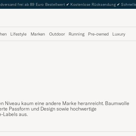
dversand frei ab 89 Euro Bestellwert
✔
Kostenlose Rücksendung
✔
Schnelle
hen
Lifestyle
Marken
Outdoor
Running
Pre-owned
Luxury
ssen Niveau kaum eine andere Marke heranreicht. Baumwolle
cierte Passform und Design sowie hochwertige
e-Labels aus.