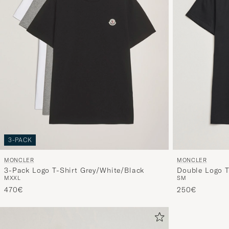
3-PACK
MONCLER
MONCLER
Double Logo T
3-Pack Logo T-Shirt Grey/White/Black
S
M
M
XXL
250€
470€