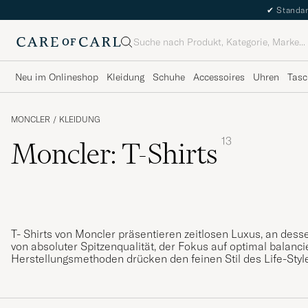
✔
Standar
Suche
Neu im Onlineshop
Kleidung
Schuhe
Accessoires
Uhren
Tasc
MONCLER
/
KLEIDUNG
13
Moncler: T-Shirts
T- Shirts von Moncler präsentieren zeitlosen Luxus, an de
von absoluter Spitzenqualität, der Fokus auf optimal balan
Herstellungsmethoden drücken den feinen Stil des Life-Styl