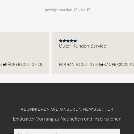
gezeigt werden
13
von
13
E
Guter Kunden Service
KÄUFER
2026-07-28
FARHAN A
2026-08-05
KÄUFER
2026-07-2
ABONNIEREN SIE UNSEREN NEWSLETTER
Exklusiver Vorrang zu Neuheiten und Inspirationen
E-