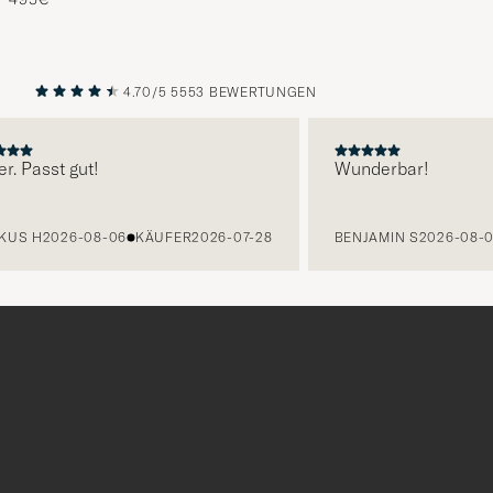
4.70/5
5553 BEWERTUNGEN
VORHERIGE
NÄCHST
Passt gut!
Wunderbar!
S H
2026-08-06
KÄUFER
2026-07-28
BENJAMIN S
2026-08-06