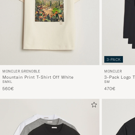
3-PACK
MONCLER GRENOBLE
MONCLER
Mountain Print T-Shirt Off White
3-Pack Logo T
S
M
XL
S
M
560€
470€