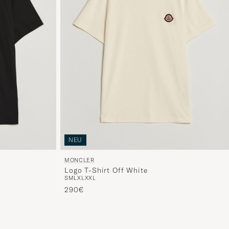
NEU
MONCLER
Logo T-Shirt Off White
S
M
L
XL
XXL
290€