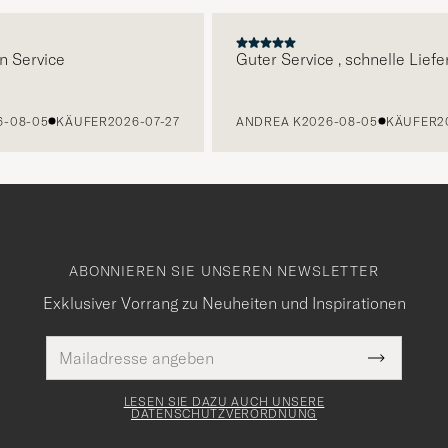
E
vice
Guter Service , schnelle Lieferung
05
KÄUFER
2026-07-27
ANDREA K
2026-08-05
KÄUFER
2026-07
ABONNIEREN SIE UNSEREN NEWSLETTER
Exklusiver Vorrang zu Neuheiten und Inspirationen
E-
Pflichtfeld
Mail
Submit
Adresse
Newslette
Form
LESEN SIE DAZU AUCH UNSERE
DATENSCHUTZVERORDNUNG