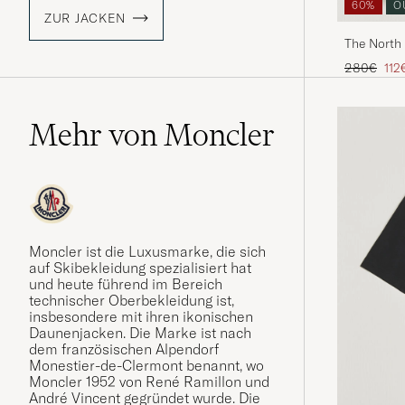
60%
O
ZUR JACKEN
The North 
Regulärer 
Red
280€
112
Mehr von Moncler
Moncler ist die Luxusmarke, die sich
auf Skibekleidung spezialisiert hat
und heute führend im Bereich
technischer Oberbekleidung ist,
insbesondere mit ihren ikonischen
Daunenjacken. Die Marke ist nach
dem französischen Alpendorf
Monestier-de-Clermont benannt, wo
Moncler 1952 von René Ramillon und
André Vincent gegründet wurde. Die