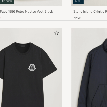
UTDOOR
NEU
Face 1996 Retro Nuptse Vest Black
Stone Island Crinkle 
Preis
uzierter Preis
€
725€