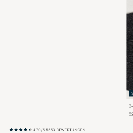
3-
5
4.70/5
5553 BEWERTUNGEN