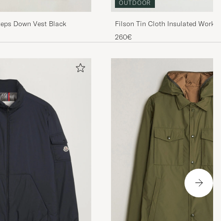
OUTDOOR
Reps Down Vest Black
Filson Tin Cloth Insulated Work 
260€