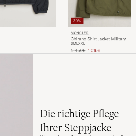
30%
MONCLER
Chirano Shirt Jacket Military
S
M
L
XXL
reis
Regulärer Preis
Reduzierter Preis
1 450€
1 015€
Die richtige Pflege
Ihrer Steppjacke