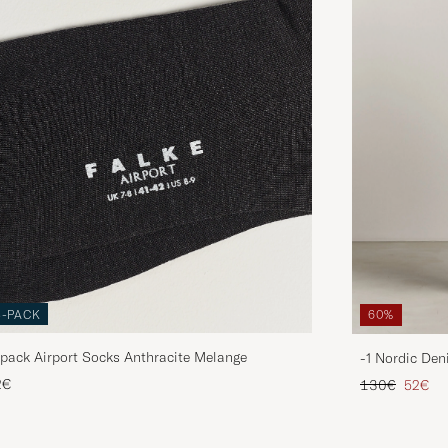
3-PACK
60%
pack Airport Socks Anthracite Melange
-1 Nordic Den
Regulärer Pre
Reduzie
2€
130€
52€