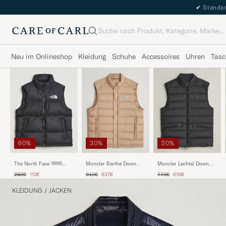
✔
Standar
Suche
Neu im Onlineshop
Kleidung
Schuhe
Accessoires
Uhren
Tasc
60%
30%
20%
The North Face 1996
Moncler Barthe Down
Moncler Lechtal Down
Retro Nuptse Vest Black
Vest Tan
Vest Black
Regulärer Preis
Reduzierter Preis
Regulärer Preis
Reduzierter Preis
Regulärer Preis
Reduzierter Preis
280€
112€
910€
637€
770€
616€
KLEIDUNG
/
JACKEN