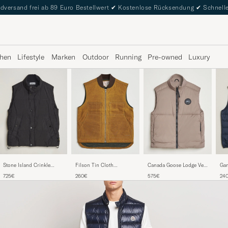
dversand frei ab 89 Euro Bestellwert
✔
Kostenlose Rücksendung
✔
Schnelle
hen
Lifestyle
Marken
Outdoor
Running
Pre-owned
Luxury
Stone Island Crinkle
Filson Tin Cloth
Canada Goose Lodge Vest
Gan
Reps Down Vest Black
Insulated Work Vest Dark
Taupe
Eve
725€
260€
575€
24
Tan