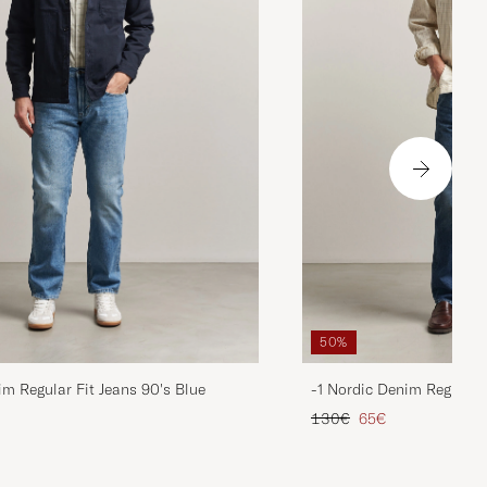
50%
im Regular Fit Jeans 90's Blue
-1 Nordic Denim Regular 
is
rter Preis
Regulärer Preis
Reduzierter Preis
130€
65€