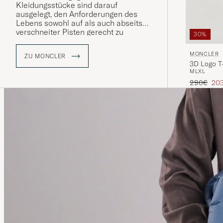
Kleidungsstücke sind darauf
ausgelegt, den Anforderungen des
Lebens sowohl auf als auch abseits
verschneiter Pisten gerecht zu
30%
werden, und sprechen gleichermaßen
Wintersportbegeisterte und
MONCLER
ZU MONCLER
Stadtbewohner an. Care of Carl ist ein
3D Logo T-
autorisierter Händler von Moncler
M
L
XL
und bietet eine sorgfältig ausgewählte
Regulärer 
Red
290€
20
Auswahl der ikonischen Produkte der
Marke.