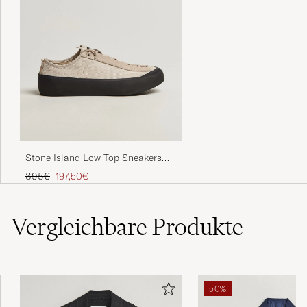
Stone Island Low Top Sneakers
Oats
Regulärer Preis
Reduzierter Preis
395€
197,50€
Vergleichbare
Produkte
50%