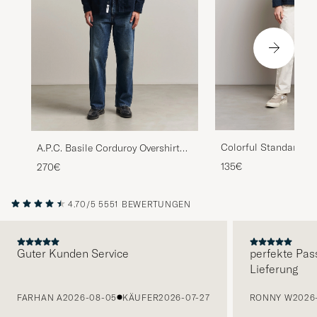
Colorful Standard Or
A.P.C. Basile Corduroy Overshirt
Workwear Jacket Nav
Dark Navy
135€
270€
4.70/5
5551 BEWERTUNGEN
Guter Kunden Service
perfekte Pas
Lieferung
VORHERIGE
FARHAN A
2026-08-05
KÄUFER
2026-07-27
RONNY W
2026