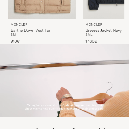
MONCLER
MONCLER
Barthe Down Vest Tan
Breezes Jacket Navy
S
M
S
M
L
910€
1 160€