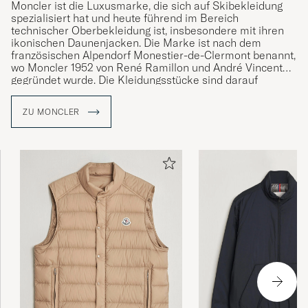
Moncler ist die Luxusmarke, die sich auf Skibekleidung
spezialisiert hat und heute führend im Bereich
technischer Oberbekleidung ist, insbesondere mit ihren
ikonischen Daunenjacken. Die Marke ist nach dem
französischen Alpendorf Monestier-de-Clermont benannt,
wo Moncler 1952 von René Ramillon und André Vincent
gegründet wurde. Die Kleidungsstücke sind darauf
ausgelegt, den Anforderungen des Lebens sowohl auf als
auch abseits verschneiter Pisten gerecht zu werden, und
ZU MONCLER
sprechen gleichermaßen Wintersportbegeisterte und
Stadtbewohner an. Care of Carl ist ein autorisierter
Händler von Moncler und bietet eine sorgfältig
ausgewählte Auswahl der ikonischen Produkte der Marke.