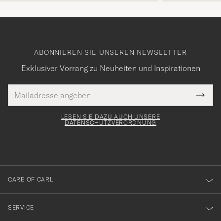
ABONNIEREN SIE UNSEREN NEWSLETTER
Exklusiver Vorrang zu Neuheiten und Inspirationen
E-
Tack
lichtfeld
Mail
Submi
Adresse
för
Newsl
Form
LESEN SIE DAZU AUCH UNSERE
att
DATENSCHUTZVERORDNUNG
du
anmälde
dig
till
CARE OF CARL
vårt
nyhetsbrev!
SERVICE