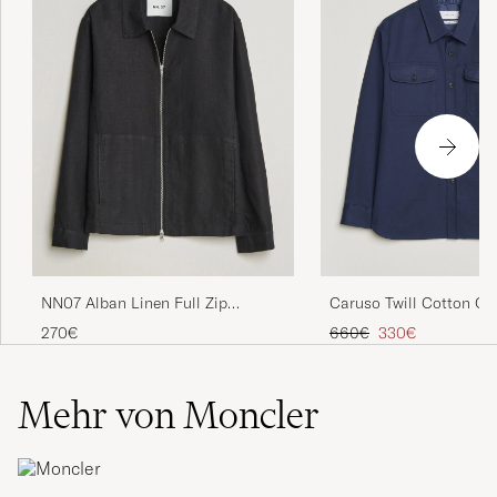
NN07 Alban Linen Full Zip
Caruso Twill Cotton Ove
Overshirt Black
Navy
Regulärer Preis
Reduzierter Preis
270€
660€
330€
Mehr von Moncler