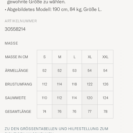
gewohnte Größe zu wählen.
Abgebildetes Modell: 190 cm, 84 kg, Größe
L
.
ARTIKELNUMMER
30558214
MASSE
MASSE IN CM
S
M
L
XL
XXL
ÄRMELLÄNGE
52
52
53
54
54
BRUSTUMFANG
112
114
118
122
126
SAUMWEITE
110
112
114
120
124
GESAMTLÄNGE
74
76
76
77
78
ZU DEN GRÖSSENTABELLEN UND HILFESTELLUNG ZUM R