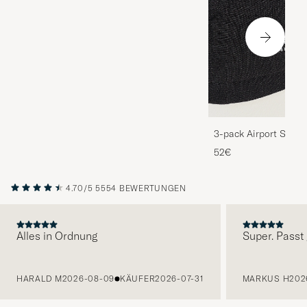
3-pack Airport Socks
Melange
52€
4.70/5
5554 BEWERTUNGEN
Alles in Ordnung
Super. Passt 
VORHERIGE
HARALD M
2026-08-09
KÄUFER
2026-07-31
MARKUS H
202