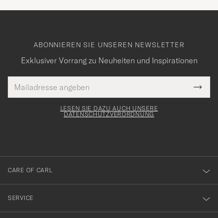
ABONNIEREN SIE UNSEREN NEWSLETTER
Exklusiver Vorrang zu Neuheiten und Inspirationen
E-
Tack
lichtfeld
Mail
Submi
Adresse
för
Newsl
Form
LESEN SIE DAZU AUCH UNSERE
att
DATENSCHUTZVERORDNUNG
du
anmälde
dig
till
CARE OF CARL
vårt
nyhetsbrev!
SERVICE