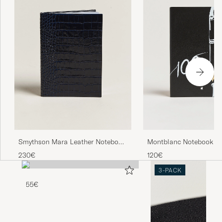
Smythson Mara Leather Notebook
Montblanc Notebook #
Navy
Meisterstück 100 years
230€
120€
3-PACK
55€