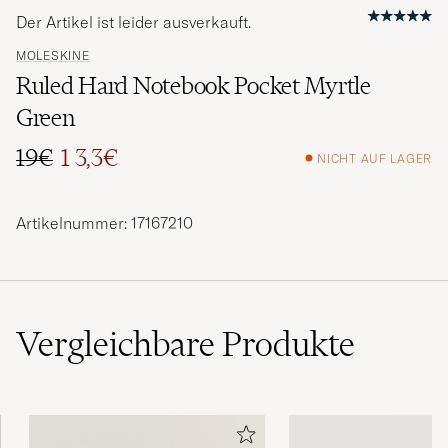
Der Artikel ist leider ausverkauft.
MOLESKINE
Ruled Hard Notebook Pocket Myrtle
Green
19€
1 3,3€
NICHT AUF LAGER
Regulärer Preis
Reduzierter Preis
Artikelnummer: 17167210
Vergleichbare
Produkte