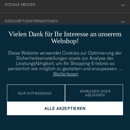
SOZIALE MEDIEN
GESCHÄFTSINFORMATIONEN
Vielen Dank für Ihr Interesse an unserem
Webshop!
STILBERATUNG
Diese Website verwendet Cookies zur Optimierung der
Benötigen Sie Hilfe bei der Suche nach Ihrem persönlichen Stil?
Sicherheitseinstellungen sowie zur Analyse der
Wenden Sie sich an uns, wir helfen Ihnen gerne weiter!
Leistungsfähigkeit, um Ihr Shopping-Erlebnis so
persönlich wie möglich zu gestalten und anzupassen.
…
info@careofcarl.de
STILBERATUNG
Weiterlesen
ANPASSEN ODER
NUR NOTWENDIGE
ABLEHNEN
© Care of Carl 2026
ALLE AKZEPTIEREN