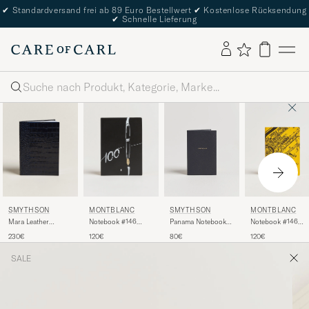
✔
Standardversand frei ab 89 Euro Bestellwert
✔
Kostenlose Rücksendung
✔
Schnelle Lieferung
Suche
SMYTHSON
MONTBLANC
SMYTHSON
MONTBLANC
Mara Leather
Notebook #146
Panama Notebook
Notebook #146
Notebook Navy
Meisterstück 100
"Cocktails" Navy
Enzo Ferrari
230€
120€
80€
120€
years
Modena Giallo
SALE