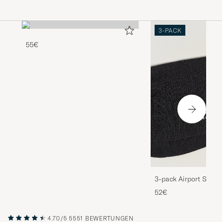
3-PACK
55€
3-pack Airport Socks
Melange
52€
4.70/5
5551 BEWERTUNGEN