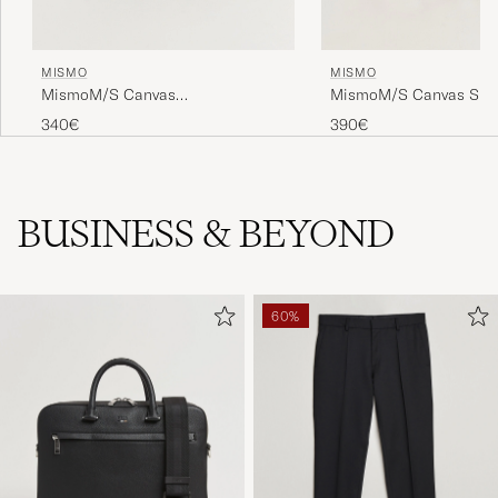
MISMO
MISMO
MismoM/S Canvas
MismoM/S Canvas Sli
ShopperEclipse Black/Black
BriefArmy/Dark Brown
340€
390€
BUSINESS & BEYOND
60%