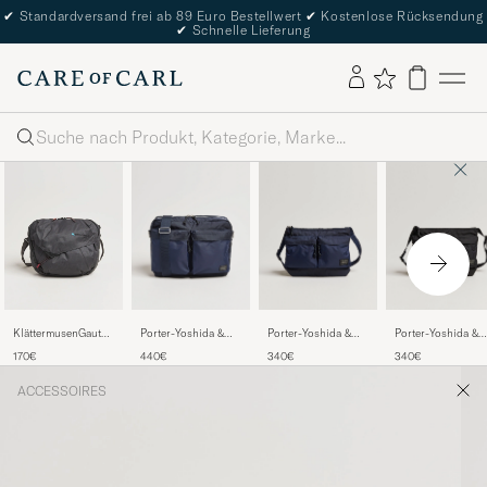
✔
Standardversand frei ab 89 Euro Bestellwert
✔
Kostenlose Rücksendung
✔
Schnelle Lieferung
Suche
Porter-Yoshida &
Porter-Yoshida &
Porter-Yoshida &
KlättermusenGaut
Co.Force Shoulder
Co.Force Small
Co.Force Small
Messenger
440€
340€
340€
170€
BagNavy
Shoulder BagNavy
Shoulder BagBlac
bagRaven
Blue
ACCESSOIRES