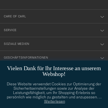
anmälde
dig
till
CARE OF CARL
vårt
nyhetsbrev!
SERVICE
SOZIALE MEDIEN
GESCHÄFTSINFORMATIONEN
Vielen Dank für Ihr Interesse an unserem
Webshop!
STILBERATUNG
Diese Website verwendet Cookies zur Optimierung der
Benötigen Sie Hilfe bei der Suche nach Ihrem persönlichen Stil?
Sicherheitseinstellungen sowie zur Analyse der
Wenden Sie sich an uns, wir helfen Ihnen gerne weiter!
Leistungsfähigkeit, um Ihr Shopping-Erlebnis so
persönlich wie möglich zu gestalten und anzupassen.
…
info@careofcarl.de
STILBERATUNG
Weiterlesen