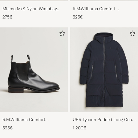
Mismo M/S Nylon Washbag
R.M.Williams Comfort
Navy/Dark Brown
Craftsman G Boot Black Suede
275€
525€
R.M.Williams Comfort
UBR Tycoon Padded Long Coat
Craftsman G Boot Yearling
Black
525€
1 200€
Black