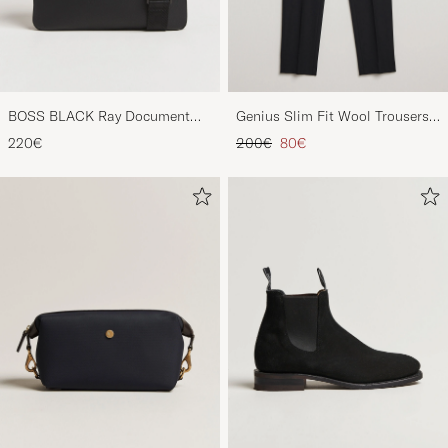
BOSS BLACK Ray Document
Genius Slim Fit Wool Trousers
Case Black
Black
Regulärer Preis
Reduzierter Preis
220€
200€
80€