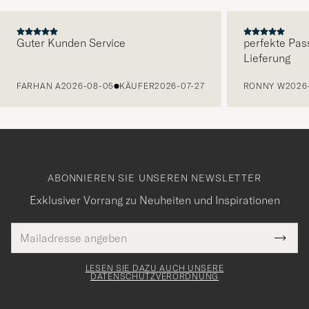
Guter Kunden Service
perfekte Pas
Lieferung
VORHERIGE
FARHAN A
2026-08-05
KÄUFER
2026-07-27
RONNY W
2026
ABONNIEREN SIE UNSEREN NEWSLETTER
Exklusiver Vorrang zu Neuheiten und Inspirationen
E-
Tack
lichtfeld
Mail
Submi
Adresse
för
Newsl
Form
LESEN SIE DAZU AUCH UNSERE
att
DATENSCHUTZVERORDNUNG
du