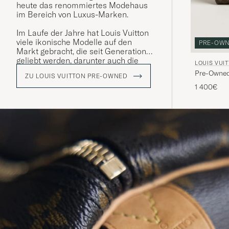
heute das renommiertes Modehaus
im Bereich von Luxus-Marken.
Im Laufe der Jahre hat Louis Vuitton
viele ikonische Modelle auf den
PRE-OW
Markt gebracht, die seit Generationen
geliebt werden, darunter auch die
LOUIS VUI
Reisetasche "Keepall". Diese zeigt
Pre-Owned
ZU LOUIS VUITTON PRE-OWNED
sich in einer bunten Palette
1 400€
verschiedener Designs aber vor
allem, mit ihrem ikonischen LV-
Monogramm, das einen großen
Wiedererkennungswert hat.