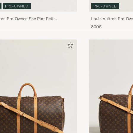
PRE-OWNED
PRE-OWNED
ton Pre-Owned Sac Plat Petit
Louis Vuitton Pre-O
re Monogram
800€