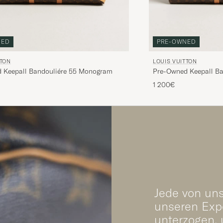
NED
PRE-OWNED
TTON
LOUIS VUITTON
 Keepall Bandouliére 55 Monogram
Pre-Owned Keepall B
1 200€
Jede von uns
unseren Expe
unterzogen, 