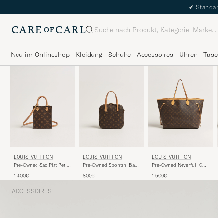
✔
Standar
Suche
Neu im Onlineshop
Kleidung
Schuhe
Accessoires
Uhren
Tasc
LOUIS VUITTON
LOUIS VUITTON
LOUIS VUITTON
Pre-Owned Sac Plat Petit
Pre-Owned Spontini Bag
Pre-Owned Neverfull GM
Bandouliére Monogram
Monogram
Monogram
1 400€
800€
1 500€
ACCESSOIRES