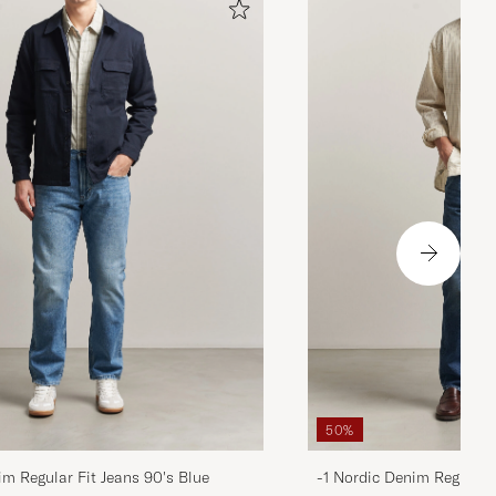
50%
im Regular Fit Jeans 90's Blue
-1 Nordic Denim Regular 