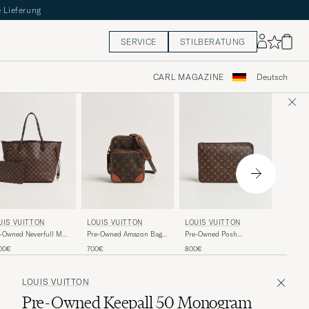
 Lieferung
SERVICE
STILBERATUNG
CARL MAGAZINE
Deutsch
LOUIS 
UIS VUITTON
LOUIS VUITTON
LOUIS VUITTON
Pre-Own
-Owned Neverfull MM
Pre-Owned Amazon Bag
Pre-Owned Posh
Bandoul
ier Ebene
Monogram
Document Bag Monogram
900€
00€
700€
800€
LOUIS VUITTON
Pre-Owned Keepall 50 Monogram