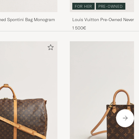
FOR HER
PRE-OWNED
wned Spontini Bag Monogram
Louis Vuitton Pre-Owned Neverf
1 500€