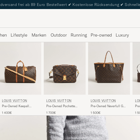
dversand frei ab 89 Euro Bestellwert
✔
Kostenlose Rücksendung
✔
Schnelle
hen
Lifestyle
Marken
Outdoor
Running
Pre-owned
Luxury
LOUIS VUITTON
LOUIS VUITTON
LOUIS VUITTON
LO
Pre-Owned Keepall
Pre-Owned Pochette
Pre-Owned Neverfull GM
Pre
Bandouliére 55
Métis Monogram
Monogram
Dam
1 400€
1 700€
1 500€
1 5
Monogram