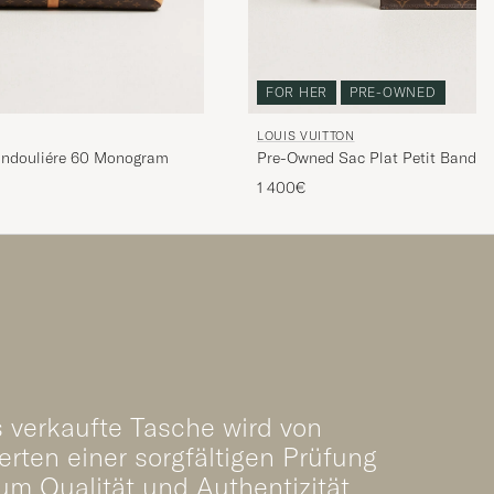
FOR HER
PRE-OWNED
LOUIS VUITTON
andouliére 60 Monogram
Pre-Owned Sac Plat Petit Bando
1 400€
 verkaufte Tasche wird von
rten einer sorgfältigen Prüfung
um Qualität und Authentizität