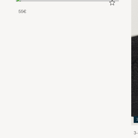
55€
3-