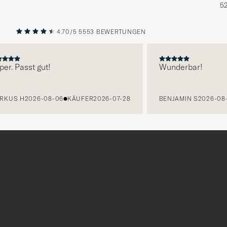
5
4.70/5
5553 BEWERTUNGEN
VORHERIGE
NÄCHST
 Passt gut!
Wunderbar!
S H
2026-08-06
KÄUFER
2026-07-28
BENJAMIN S
2026-08-06
Tack