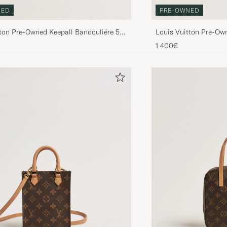
NED
PRE-OWNED
tton Pre-Owned Keepall Bandouliére 55
Louis Vuitton Pre-Ow
m
Monogram
1 400€