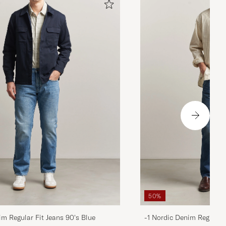
50%
im Regular Fit Jeans 90's Blue
-1 Nordic Denim Regular 