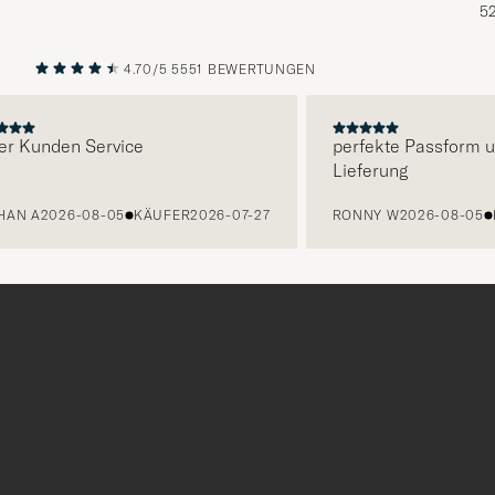
5
4.70/5
5551 BEWERTUNGEN
VORHERIGE
NÄCHST
Kunden Service
perfekte Passform und 
Lieferung
 A
2026-08-05
KÄUFER
2026-07-27
RONNY W
2026-08-05
KÄU
Tack