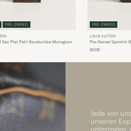
PRE-OWNED
PRE-OWNED
TTON
LOUIS VUITTON
 Sac Plat Petit Bandouliére Monogram
Pre-Owned Spontini 
800€
Jede von uns
unseren Expe
unterzogen, 