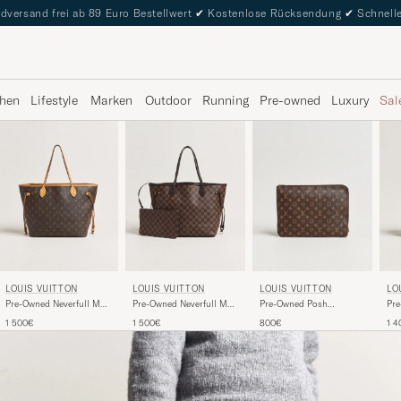
dversand frei ab 89 Euro Bestellwert
✔
Kostenlose Rücksendung
✔
Schnelle
hen
Lifestyle
Marken
Outdoor
Running
Pre-owned
Luxury
Sal
LOUIS VUITTON
LOUIS VUITTON
LOUIS VUITTON
LO
Pre-Owned Neverfull MM
Pre-Owned Neverfull MM
Pre-Owned Posh
Pre
Monogram
Damier Ebene
Document Bag Monogram
Ba
1 500€
1 500€
800€
1 4