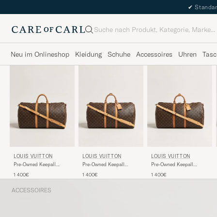
✔
Standar
Suche
Neu im Onlineshop
Kleidung
Schuhe
Accessoires
Uhren
Tasc
LOUIS VUITTON
LOUIS VUITTON
LOUIS VUITTON
Pre-Owned Keepall
Pre-Owned Keepall
Pre-Owned Keepall
Bandouliére 55
Bandouliére 55
Bandouliére 55
1 400€
1 400€
1 400€
Monogram
Monogram
Monogram
ACCESSOIRES