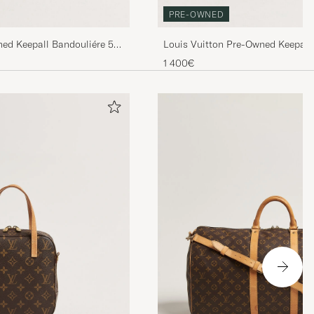
PRE-OWNED
ned Keepall Bandouliére 55
Louis Vuitton Pre-Owned Keepall
Monogram
1 400€