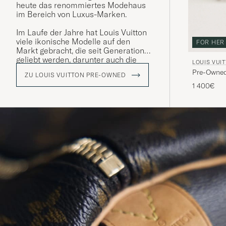
heute das renommiertes Modehaus
im Bereich von Luxus-Marken.
Im Laufe der Jahre hat Louis Vuitton
viele ikonische Modelle auf den
FOR HER
Markt gebracht, die seit Generationen
geliebt werden, darunter auch die
LOUIS VUI
Reisetasche "Keepall". Diese zeigt
Pre-Owned
ZU LOUIS VUITTON PRE-OWNED
sich in einer bunten Palette
1 400€
verschiedener Designs aber vor
allem, mit ihrem ikonischen LV-
Monogramm, das einen großen
Wiedererkennungswert hat.