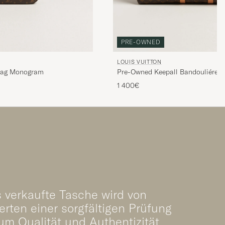
PRE-OWNED
LOUIS VUITTON
Bag Monogram
Pre-Owned Keepall Bandouliére 
1 400€
 verkaufte Tasche wird von
rten einer sorgfältigen Prüfung
um Qualität und Authentizität