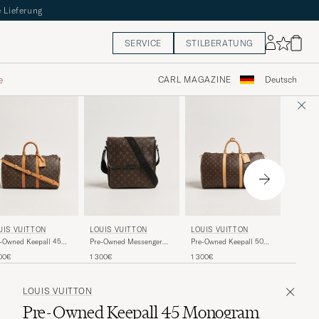
 Lieferung
SERVICE
STILBERATUNG
e
CARL MAGAZINE
Deutsch
LOUIS 
UIS VUITTON
LOUIS VUITTON
LOUIS VUITTON
Pre-Own
-Owned Keepall 45
Pre-Owned Messenger
Pre-Owned Keepall 50
Bandoul
ndoulière Monogram
Bag Monogram Macassar
Monogram
1 200€
00€
1 300€
1 300€
Monogr
LOUIS VUITTON
Pre-Owned Keepall 45 Monogram