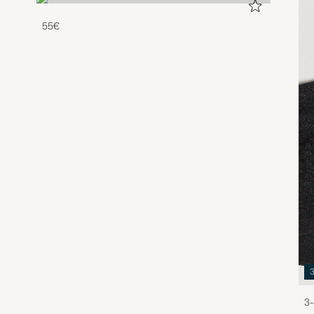
55€
3-