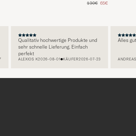
is
rter Preis
Regulärer Preis
Reduzierter Preis
130€
65€
Qualitativ hochwertige Produkte und
Alles gut fu
sehr schnelle Lieferung. Einfach
perfekt
ALEXIOS K
2026-08-01
KÄUFER
2026-07-23
ANDREAS S
2