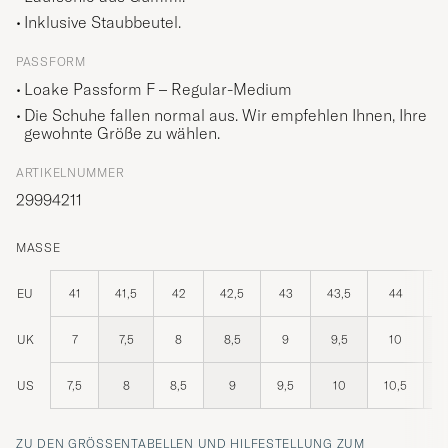
Inklusive Staubbeutel.
PASSFORM
Loake Passform F – Regular-Medium
Die Schuhe fallen normal aus. Wir empfehlen Ihnen, Ihre
gewohnte Größe zu wählen.
ARTIKELNUMMER
29994211
MASSE
EU
41
41,5
42
42,5
43
43,5
44
UK
7
7,5
8
8,5
9
9,5
10
US
7,5
8
8,5
9
9,5
10
10,5
1
ZU DEN GRÖSSENTABELLEN UND HILFESTELLUNG ZUM R