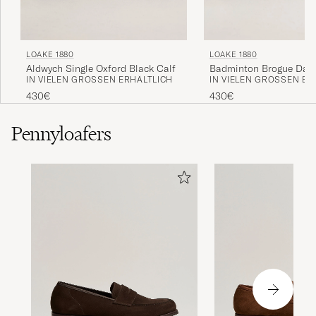
LOAKE 1880
LOAKE 1880
Aldwych Single Oxford Black Calf
Badminton Brogue Dar
IN VIELEN GRÖSSEN ERHÄLTLICH
IN VIELEN GRÖSSEN ERH
Grain
430€
430€
Pennyloafers