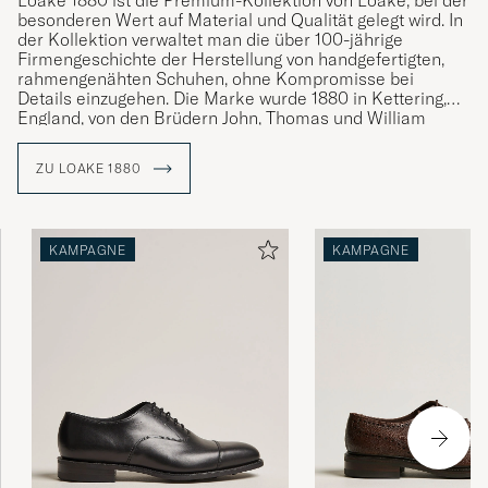
Loake 1880 ist die Premium-Kollektion von Loake, bei der
besonderen Wert auf Material und Qualität gelegt wird. In
der Kollektion verwaltet man die über 100-jährige
Firmengeschichte der Herstellung von handgefertigten,
rahmengenähten Schuhen, ohne Kompromisse bei
Details einzugehen. Die Marke wurde 1880 in Kettering,
England, von den Brüdern John, Thomas und William
Loake gegründet und hat im Laufe der Jahre mehr als 50
Millionen Paar rahmengenähte Schuhe hergestellt.
ZU LOAKE 1880
Die gesamte Herstellungszeit eines Paares Schuhe von
Loake 1880 beträgt insgesamt 8 Wochen, wobei jeder
Schuh mit einer rahmengenähten Konstruktion
KAMPAGNE
KAMPAGNE
hergestellt wird, d. h. die Schuhe werden mit einer
Randnaht genäht und mit den besten verfügbaren
Materialien und Methoden hergestellt.