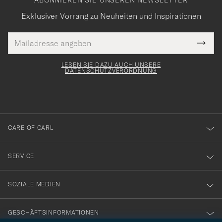
ABONNIEREN SIE UNSEREN NEWSLETTER
Exklusiver Vorrang zu Neuheiten und Inspirationen
E-
Tack
lichtfeld
Mail
Submi
Adresse
för
Newsl
Form
LESEN SIE DAZU AUCH UNSERE
att
DATENSCHUTZVERORDNUNG
du
anmälde
dig
till
CARE OF CARL
vårt
nyhetsbrev!
SERVICE
SOZIALE MEDIEN
GESCHÄFTSINFORMATIONEN