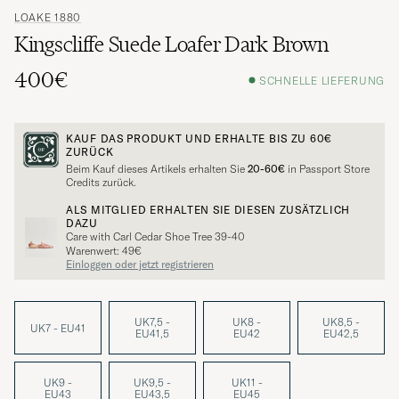
LOAKE 1880
Kingscliffe Suede Loafer Dark Brown
400€
SCHNELLE LIEFERUNG
KAUF DAS PRODUKT UND ERHALTE BIS ZU
60€
ZURÜCK
Beim Kauf dieses Artikels erhalten Sie
20-60€
in Passport Store
Credits zurück.
ALS MITGLIED ERHALTEN SIE DIESEN ZUSÄTZLICH
DAZU
Care with Carl Cedar Shoe Tree 39-40
Warenwert: 49€
Einloggen oder jetzt registrieren
UK7,5 -
UK8 -
UK8,5 -
UK7 - EU41
EU41,5
EU42
EU42,5
UK9 -
UK9,5 -
UK11 -
EU43
EU43,5
EU45