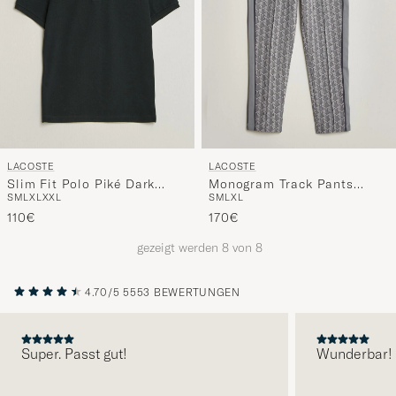
LACOSTE
LACOSTE
Slim Fit Polo Piké Dark
Monogram Track Pants
S
M
L
XL
XXL
S
M
L
XL
Varech
Calluna/Graphite
110€
170€
gezeigt werden
8
von
8
4.70/5
5553 BEWERTUNGEN
Super. Passt gut!
Wunderbar!
VORHERIGE