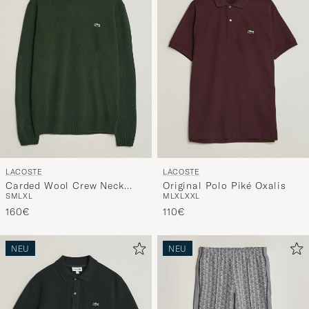
LACOSTE
LACOSTE
Carded Wool Crew Neck
Original Polo Piké Oxalis
S
M
L
XL
M
L
XL
XXL
Sinople
160€
110€
NEU
NEU