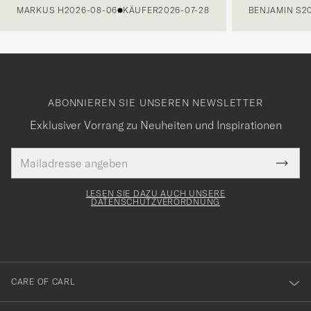
MARKUS H
2026-08-06
KÄUFER
2026-07-28
BENJAMIN S
2
ABONNIEREN SIE UNSEREN NEWSLETTER
Exklusiver Vorrang zu Neuheiten und Inspirationen
E-
Tack
lichtfeld
Mail
Submi
Adresse
för
Newsl
Form
LESEN SIE DAZU AUCH UNSERE
att
DATENSCHUTZVERORDNUNG
du
anmälde
dig
till
CARE OF CARL
vårt