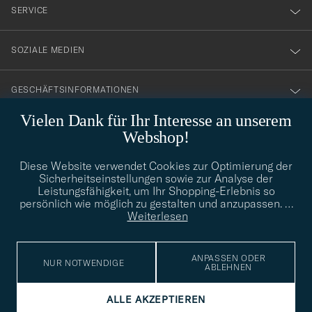
nyhetsbrev!
SERVICE
SOZIALE MEDIEN
GESCHÄFTSINFORMATIONEN
Vielen Dank für Ihr Interesse an unserem
Webshop!
STILBERATUNG
Diese Website verwendet Cookies zur Optimierung der
Benötigen Sie Hilfe bei der Suche nach Ihrem persönlichen Stil?
Sicherheitseinstellungen sowie zur Analyse der
Wenden Sie sich an uns, wir helfen Ihnen gerne weiter!
Leistungsfähigkeit, um Ihr Shopping-Erlebnis so
persönlich wie möglich zu gestalten und anzupassen.
…
info@careofcarl.de
STILBERATUNG
Weiterlesen
ANPASSEN ODER
NUR NOTWENDIGE
ABLEHNEN
© Care of Carl 2026
ALLE AKZEPTIEREN