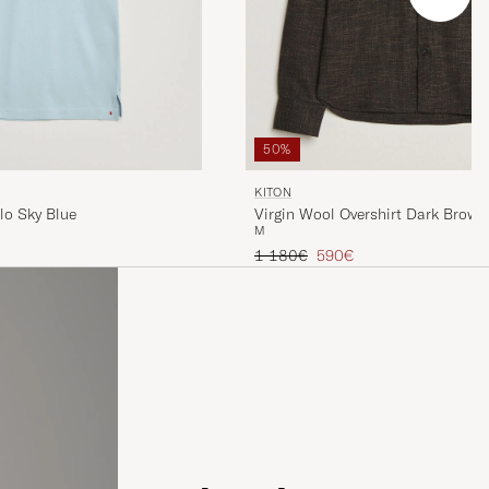
50%
KITON
lo Sky Blue
Virgin Wool Overshirt Dark Brown
M
is
Regulärer Preis
Reduzierter Preis
1 180€
590€