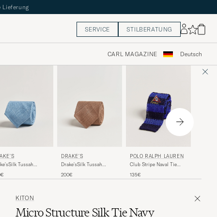
 Lieferung
SERVICE
STILBERATUNG
CARL MAGAZINE
Deutsch
BRIONI
DRAKE'S
AKE'S
POLO RALPH LAUREN
Jacquard
Drake'sSilk Tussah
ke'sSilk Tussah
Club Stripe Naval Tie
Handrolled TieCoffee
drolled TieSky Blue
Navy/Black
240€
200€
0€
135€
KITON
Micro Structure Silk Tie Navy