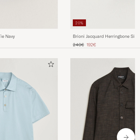
20%
Tie Navy
Brioni Jacquard Herringbone Silk 
Regulärer Preis
Reduzierter Preis
240€
192€