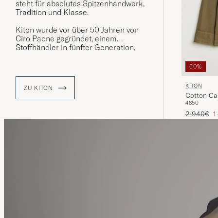
steht für absolutes Spitzenhandwerk,
Tradition und Klasse.
Kiton wurde vor über 50 Jahren von
Ciro Paone gegründet, einem
Stoffhändler in fünfter Generation,
und wird bis heute als
Familienbetrieb mit stark verankerten
50%
Wurzeln in der Tradition Napolis
geführt. Das italienische
KITON
ZU KITON
Traditionshaus steht seit jeher
Cotton Can
weltweit für Luxus und Eleganz der
48
50
Spitzenklasse - die erste Wahl für
Regulärer 
R
2 940€
1
den kultivierten Connaisseur aus
allen Generationen.