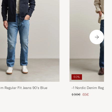
50%
im Regular Fit Jeans 90's Blue
-1 Nordic Denim Regular 
is
rter Preis
Regulärer Preis
Reduzierter Preis
130€
65€