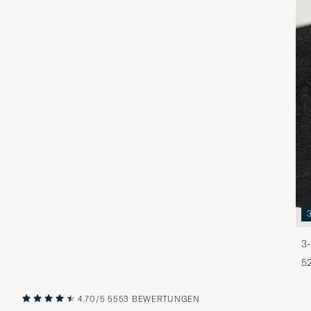
3-
5
4.70/5
5553 BEWERTUNGEN