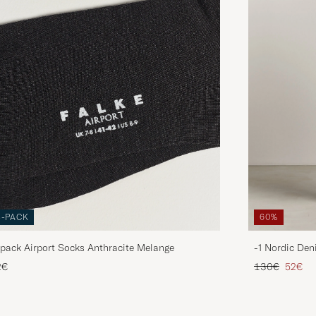
3-PACK
60%
pack Airport Socks Anthracite Melange
-1 Nordic Den
Regulärer Pre
Reduzie
2€
130€
52€