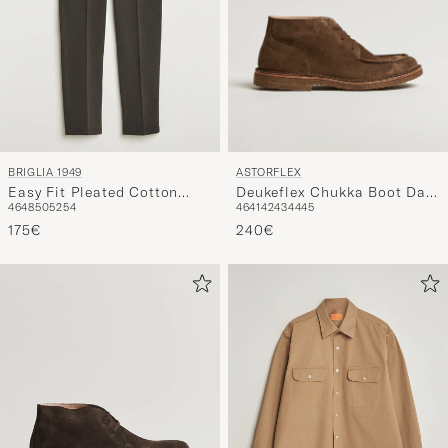
ASTORFLEX
BRIGLIA 1949
Deukeflex Chukka Boot Dark
Easy Fit Pleated Cotton
46
41
42
43
44
45
46
48
50
52
54
Khaki Suede
Stretch Chino Dark Brown
240€
175€