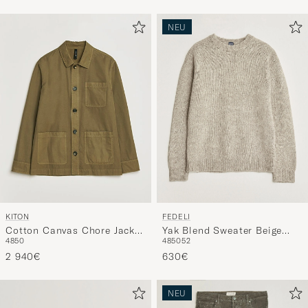
NEU
KITON
FEDELI
Cotton Canvas Chore Jacket
Yak Blend Sweater Beige
48
50
48
50
52
Military
Melange
2 940€
630€
NEU