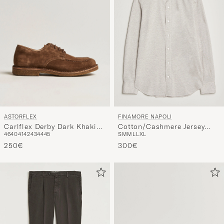
ASTORFLEX
FINAMORE NAPOLI
Carlflex Derby Dark Khaki
Cotton/Cashmere Jersey
46
40
41
42
43
44
45
S
M
M
L
L
XL
Suede
Shirt Beige
250€
300€