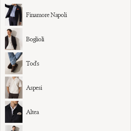
Finamore Napoli
Boglioli
Tod's
Aspesi
Altea