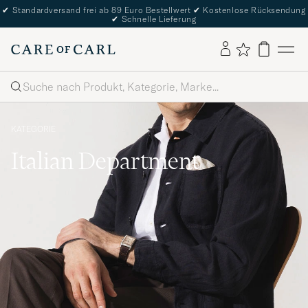
✔
Standardversand frei ab 89 Euro Bestellwert
✔
Kostenlose Rücksendung
✔
Schnelle Lieferung
Suche
KATEGORIE
Italian Department