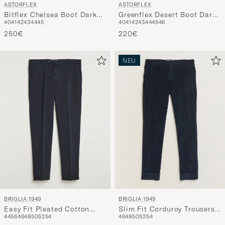
ASTORFLEX
ASTORFLEX
Bitflex Chelsea Boot Dark
Greenflex Desert Boot Dark
40
41
42
43
44
45
40
41
42
43
44
45
46
Brown Suede
Brown Suede
250€
220€
NEU
BRIGLIA 1949
BRIGLIA 1949
Easy Fit Pleated Cotton
Slim Fit Corduroy Trousers
44
56
46
48
50
52
54
46
48
50
52
54
Stretch Trousers Navy
Navy