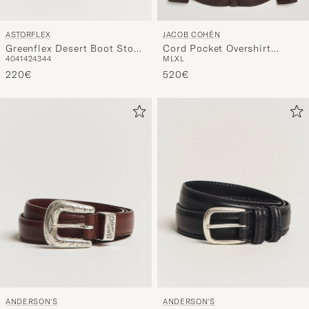
ASTORFLEX
JACOB COHËN
Greenflex Desert Boot Stone
Cord Pocket Overshirt
40
41
42
43
44
M
L
XL
Suede
Brown
220€
520€
ANDERSON'S
ANDERSON'S