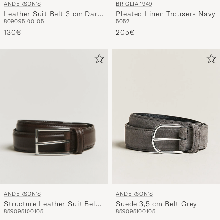
ANDERSON'S
BRIGLIA 1949
Leather Suit Belt 3 cm Dark
Pleated Linen Trousers Navy
80
90
95
100
105
50
52
Brown
130€
205€
ANDERSON'S
ANDERSON'S
Structure Leather Suit Belt
Suede 3,5 cm Belt Grey
85
90
95
100
105
85
90
95
100
105
3 cm Dark Brown