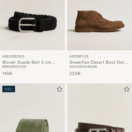
ANDERSON'S
ASTORFLEX
Woven Suede Belt 3 cm
Greenflex Desert Boot Dark
85
90
95
100
105
40
41
42
43
44
45
46
Black
Khaki Suede
145€
220€
NEU