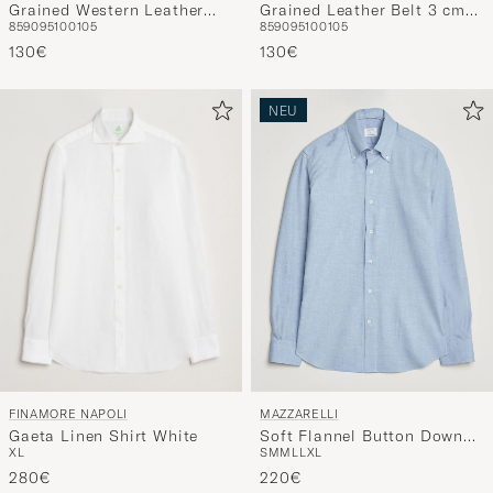
Grained Western Leather
Grained Leather Belt 3 cm
85
90
95
100
105
85
90
95
100
105
Belt 2,5 cm Brown
Black
130€
130€
NEU
FINAMORE NAPOLI
MAZZARELLI
Gaeta Linen Shirt White
Soft Flannel Button Down
XL
S
M
M
L
L
XL
Shirt Light Blue
280€
220€