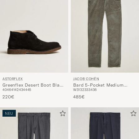
ASTORFLEX
JACOB COHËN
Greenflex Desert Boot Black
Bard 5-Pocket Medium
40
46
41
42
43
44
45
W31
32
33
34
36
Suede
Corduroy Trousers Taupe
220€
485€
NEU