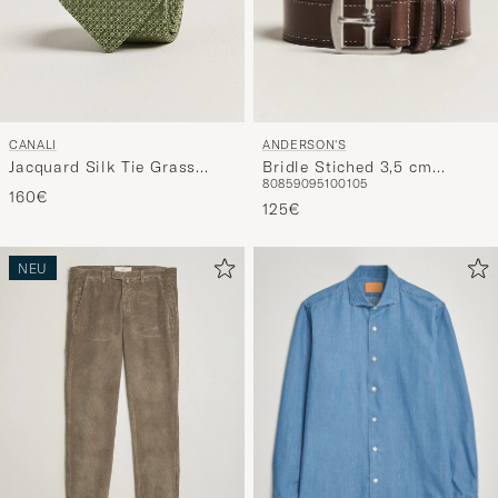
ANDERSON'S
CANALI
Bridle Stiched 3,5 cm
Jacquard Silk Tie Grass
80
85
90
95
100
105
Leather Belt Brown
Green
160€
125€
NEU