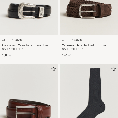
ANDERSON'S
ANDERSON'S
Grained Western Leather
Woven Suede Belt 3 cm
85
90
95
100
105
85
90
95
100
105
Belt 2,5 cm Black
Dark Brown
130€
145€