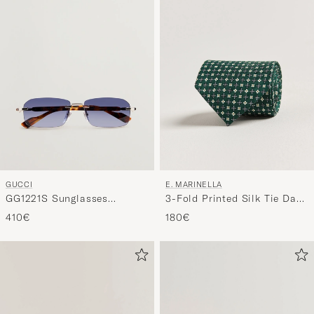
GUCCI
E. MARINELLA
GG1221S Sunglasses
3-Fold Printed Silk Tie Dark
Havana
Green
410€
180€