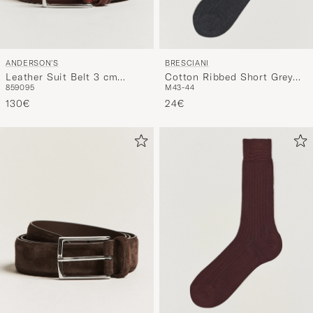
ANDERSON'S
BRESCIANI
Leather Suit Belt 3 cm
Cotton Ribbed Short Grey
85
90
95
M
43-44
Brown
Melange
130€
24€