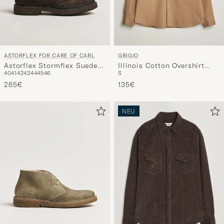
ASTORFLEX FOR CARE OF CARL
GRIGIO
Astorflex Stormflex Suede
Illinois Cotton Overshirt
40
41
42
43
44
45
46
S
Dark Brown
Khaki
265€
135€
NEU