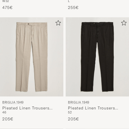
W32
L
Bull Denim Jeans White
Shirt Wood
475€
255€
BRIGLIA 1949
BRIGLIA 1949
Pleated Linen Trousers
Pleated Linen Trousers
46
52
Beige
Black
205€
205€