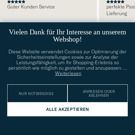
Guter Kunden Service
perfekte Pas
Lieferung
VORHERIGE
FARHAN A
2026-08-05
KÄUFER
2026-07-27
RONNY W
2026
Vielen Dank für Ihr Interesse an unserem
Webshop!
Diese Website verwendet Cookies zur Optimierung der
Sicherheitseinstellungen sowie zur Analyse der
Leistungsfähigkeit, um Ihr Shopping-Erlebnis so
ABONNIEREN SIE UNSEREN NEWSLETTER
persönlich wie möglich zu gestalten und anzupassen.
…
Weiterlesen
Exklusiver Vorrang zu Neuheiten und Inspirationen
E-
Tack
ANPASSEN ODER
lichtfeld
Mail
NUR NOTWENDIGE
Submi
ABLEHNEN
Adresse
för
Newsl
Form
LESEN SIE DAZU AUCH UNSERE
att
DATENSCHUTZVERORDNUNG
ALLE AKZEPTIEREN
du
anmälde
dig