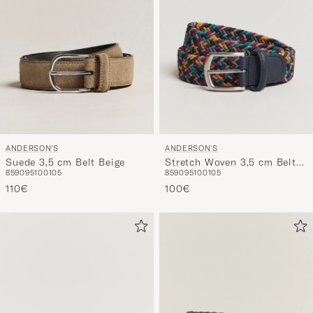
ANDERSON'S
ANDERSON'S
Suede 3,5 cm Belt Beige
Stretch Woven 3,5 cm Belt
85
90
95
100
105
85
90
95
100
105
Dark Multi
110€
100€