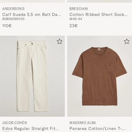
ANDERSON'S
BRESCIANI
Calf Suede 3,5 cm Belt Dark
Cotton Ribbed Short Socks
80
85
90
95
100
M
43-44
Brown
Burgundy
110€
23€
JACOB COHËN
MASSIMO ALBA
Edos Regular Straight Fit
Panarea Cotton/Linen T-