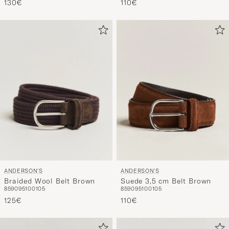
130€
110€
ANDERSON'S
ANDERSON'S
Braided Wool Belt Brown
Suede 3,5 cm Belt Brown
85
90
95
100
105
85
90
95
100
105
125€
110€