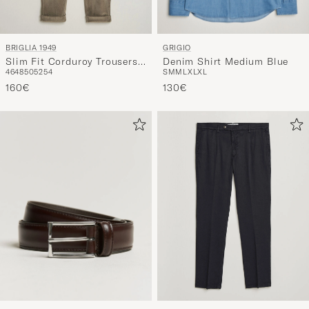
GRIGIO
BRIGLIA 1949
Denim Shirt Medium Blue
Slim Fit Corduroy Trousers
S
M
M
L
XL
XL
46
48
50
52
54
Taupe
130€
160€