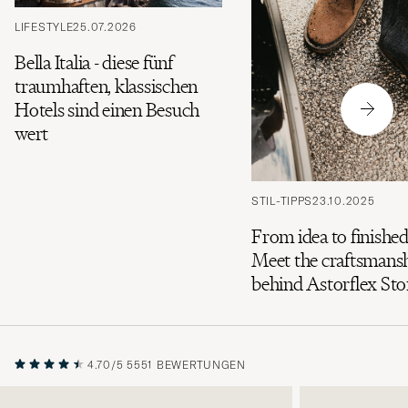
LIFESTYLE
25.07.2026
Bella Italia - diese fünf
traumhaften, klassischen
Hotels sind einen Besuch
wert
STIL-TIPPS
23.10.2025
From idea to finished
Meet the craftsmans
behind Astorflex St
4.70/5
5551 BEWERTUNGEN