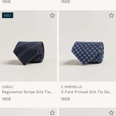
195€
160€
NEU
CANALI
E. MARINELLA
Regimental Stripe Silk Tie
3-Fold Printed Silk Tie Dark
Navy
Blue
160€
180€