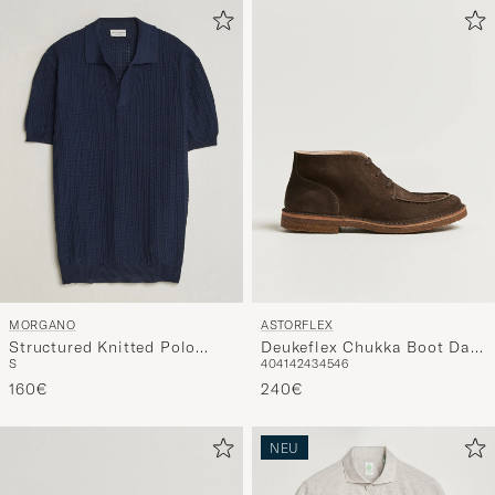
MORGANO
ASTORFLEX
Structured Knitted Polo
Deukeflex Chukka Boot Dark
S
40
41
42
43
45
46
Navy
Brown Suede
160€
240€
NEU