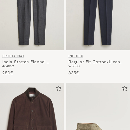
BRIGLIA 1949
INCOTEX
Isola Stretch Flannel
Regular Fit Cotton/Linen
46
48
52
W30
33
Trousers Grey
Slacks Navy
280€
335€