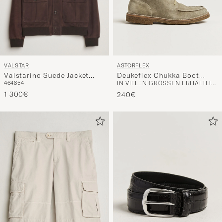
VALSTAR
ASTORFLEX
Valstarino Suede Jacket
Deukeflex Chukka Boot
46
48
54
IN VIELEN GRÖSSEN ERHÄLTLICH
Dark Brown
Stone Suede
1 300€
240€