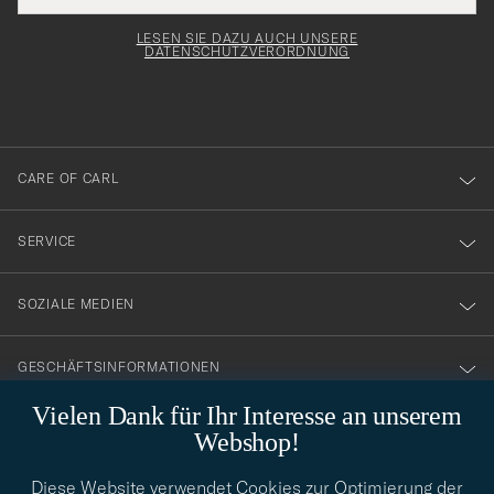
Adresse
för
Newsl
entspricht
Form
LESEN SIE DAZU AUCH UNSERE
att
DATENSCHUTZVERORDNUNG
du
anmälde
dig
till
CARE OF CARL
vårt
nyhetsbrev!
SERVICE
SOZIALE MEDIEN
GESCHÄFTSINFORMATIONEN
Vielen Dank für Ihr Interesse an unserem
Webshop!
STILBERATUNG
Diese Website verwendet Cookies zur Optimierung der