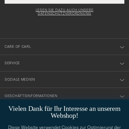
Adresse
för
Newsl
entspricht
Form
LESEN SIE DAZU AUCH UNSERE
att
DATENSCHUTZVERORDNUNG
du
anmälde
dig
till
CARE OF CARL
vårt
nyhetsbrev!
SERVICE
SOZIALE MEDIEN
GESCHÄFTSINFORMATIONEN
Vielen Dank für Ihr Interesse an unserem
Webshop!
STILBERATUNG
Diese Website verwendet Cookies zur Optimierung der