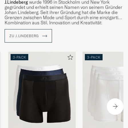
J.Lindeberg
wurde 1996 in Stockholm und New York
gegründet und erhielt seinen Namen von seinem Gründer
Johan Lindeberg. Seit ihrer Gründung hat die Marke die
Grenzen zwischen Mode und Sport durch eine einzigartige
Kombination aus Stil, Innovation und Kreativität
erfolgreich verwischt und ist heute in über 35 Ländern
vertreten.
ZU J.LINDEBERG
Mit The Bridge als Symbol bringt J.Lindeberg Kulturen und
Ideen zusammen, indem es Kleidungsstücke kreiert, die
für Qualität, Nachhaltigkeit und Stil stehen. Entdecken Sie
3-PACK
3-PACK
unser Sortiment bei Care of Carl, wo Tradition auf
Moderne trifft.