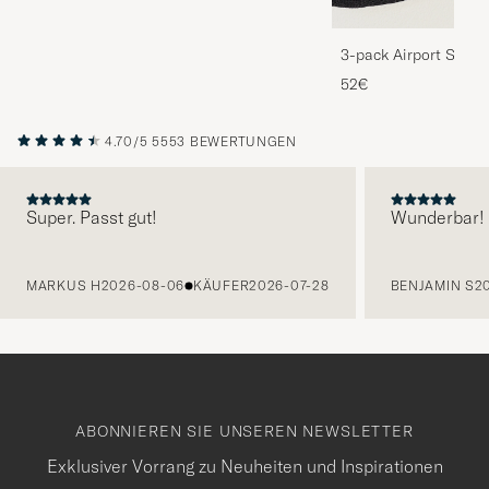
3-pack Airport Socks
Melange
52€
4.70/5
5553 BEWERTUNGEN
Super. Passt gut!
Wunderbar!
VORHERIGE
MARKUS H
2026-08-06
KÄUFER
2026-07-28
BENJAMIN S
2
ABONNIEREN SIE UNSEREN NEWSLETTER
Exklusiver Vorrang zu Neuheiten und Inspirationen