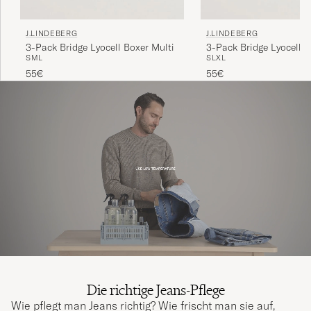
J.LINDEBERG
J.LINDEBERG
3-Pack Bridge Lyocell Boxer Multi
3-Pack Bridge Lyocell 
S
M
L
S
L
XL
55€
55€
Die richtige Jeans-Pflege
Wie pflegt man Jeans richtig? Wie frischt man sie auf,