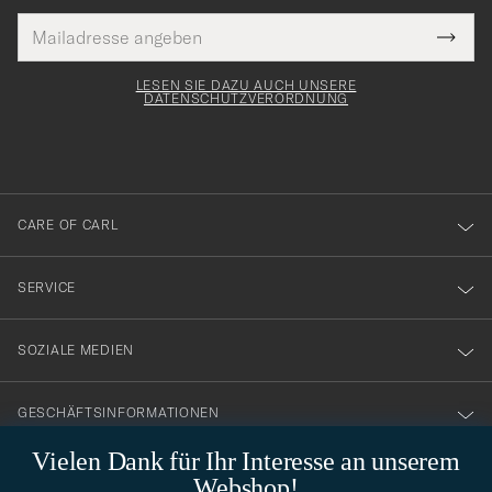
E-
Tack
lichtfeld
Mail
Submi
Adresse
för
Newsl
Form
LESEN SIE DAZU AUCH UNSERE
att
DATENSCHUTZVERORDNUNG
du
anmälde
dig
till
CARE OF CARL
vårt
nyhetsbrev!
SERVICE
SOZIALE MEDIEN
GESCHÄFTSINFORMATIONEN
Vielen Dank für Ihr Interesse an unserem
Webshop!