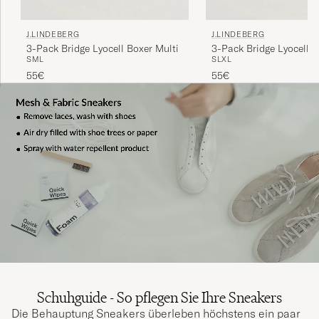
J.LINDEBERG
J.LINDEBERG
3-Pack Bridge Lyocell Boxer Multi
3-Pack Bridge Lyocell 
S
M
L
S
L
XL
55€
55€
Schuhguide - So pflegen Sie Ihre Sneakers
Die Behauptung Sneakers überleben höchstens ein paar