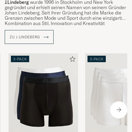
J.Lindeberg
wurde 1996 in Stockholm und New York
gegründet und erhielt seinen Namen von seinem Gründer
Johan Lindeberg. Seit ihrer Gründung hat die Marke die
Grenzen zwischen Mode und Sport durch eine einzigartige
Kombination aus Stil, Innovation und Kreativität
erfolgreich verwischt und ist heute in über 35 Ländern
vertreten.
ZU J.LINDEBERG
Mit The Bridge als Symbol bringt J.Lindeberg Kulturen und
Ideen zusammen, indem es Kleidungsstücke kreiert, die
für Qualität, Nachhaltigkeit und Stil stehen. Entdecken Sie
3-PACK
3-PACK
unser Sortiment bei Care of Carl, wo Tradition auf
Moderne trifft.