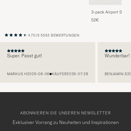
3-pack Airport Socks
Melange
52€
4.70/5
5553 BEWERTUNGEN
Super. Passt gut!
Wunderbar!
VORHERIGE
MARKUS H
2026-08-06
KÄUFER
2026-07-28
BENJAMIN S
2
ABONNIEREN SIE UNSEREN NEWSLETTER
Exklusiver Vorrang zu Neuheiten und Inspirationen