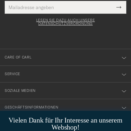
E-
Tack
lichtfeld
Mail
Submi
Adresse
för
Newsl
Form
LESEN SIE DAZU AUCH UNSERE
att
DATENSCHUTZVERORDNUNG
du
anmälde
dig
till
CARE OF CARL
vårt
nyhetsbrev!
SERVICE
SOZIALE MEDIEN
GESCHÄFTSINFORMATIONEN
Vielen Dank für Ihr Interesse an unserem
Webshop!
STILBERATUNG