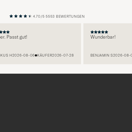
4.70/5
5553 BEWERTUNGEN
VORHERIGE
NÄCHST
r. Passt gut!
Wunderbar!
KUS H
2026-08-06
KÄUFER
2026-07-28
BENJAMIN S
2026-08-
Tack