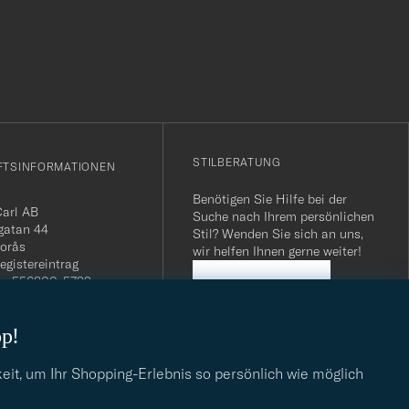
r
Stil
entspricht
STILBERATUNG
FTSINFORMATIONEN
Benötigen Sie Hilfe bei der
Carl AB
Suche nach Ihrem persönlichen
gatan 44
Stil? Wenden Sie sich an uns,
orås
wir helfen Ihnen gerne weiter!
egistereintrag
n: 556800-5739
STILBERATUNG
mmer Schweiz: CHE-
.275 MWST
op!
.: SE556800573901
040 / 22 63 88 96
dresse:
eit, um Ihr Shopping-Erlebnis so persönlich wie möglich
eofcarl.de