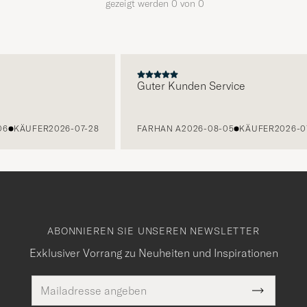
gezeigt werden
0
von
0
E
Guter Kunden Service
06
KÄUFER
2026-07-28
FARHAN A
2026-08-05
KÄUFER
2026-07
ABONNIEREN SIE UNSEREN NEWSLETTER
Exklusiver Vorrang zu Neuheiten und Inspirationen
E-
Pflichtfeld
Mail
Submit
Adresse