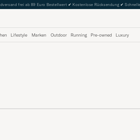
dversand frei ab 89 Euro Bestellwert
✔
Kostenlose Rücksendung
✔
Schnelle
hen
Lifestyle
Marken
Outdoor
Running
Pre-owned
Luxury