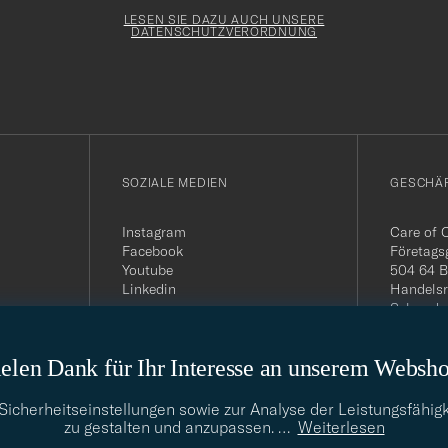
Newslette
Form
LESEN SIE DAZU AUCH UNSERE
DATENSCHUTZVERORDNUNG
SOZIALE MEDIEN
GESCHÄ
Instagram
Care of 
Facebook
Företags
Youtube
504 64 B
Linkedin
Handelsr
Schwede
MwSt-Nu
399.819
elen Dank für Ihr Interesse an unserem Websh
USt-IdNr
Telefon:
E-Mail-A
cherheitseinstellungen sowie zur Analyse der Leistungsfähigk
info@car
zu gestalten und anzupassen.
…
Weiterlesen