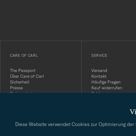
för
att
du
anmälde
dig
till
vårt
CARE OF CARL
SERVICE
nyhetsbrev!
The Passport
Versand
Über Care of Carl
Kontakt
Sicherheit
Häufige Fragen
Presse
Kauf widerrufen
Datenschutz
Zahlung
Impressum
Kundenbewertungen
AGB
Geschenkkarten
Vi
Widerrufsrecht
Nachhaltigkeitsbericht
Diese Website verwendet Cookies zur Optimierung der Si