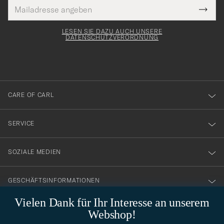
E-
Tack
lichtfeld
Mail
Submi
Adresse
för
Newsl
Form
LESEN SIE DAZU AUCH UNSERE
att
DATENSCHUTZVERORDNUNG
du
anmälde
dig
till
CARE OF CARL
vårt
nyhetsbrev!
SERVICE
SOZIALE MEDIEN
GESCHÄFTSINFORMATIONEN
Vielen Dank für Ihr Interesse an unserem
Webshop!
STILBERATUNG