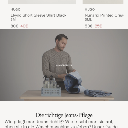
HUGO
HUGO
Ekyno Short Sleeve Shirt Black
Nunarix Printed Crew N
S
M
S
M
L
White
Regulärer Preis
Reduzierter Preis
Regulärer Preis
Reduzierter Preis
80€
40€
50€
25€
Die richtige Jeans-Pflege
Wie pflegt man Jeans richtig? Wie frischt man sie auf,
ohne sie in die Waschmaschine zu geben? Unser Guide