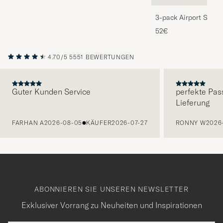
3-pack Airport Socks
Melange
52€
4.70/5
5551 BEWERTUNGEN
Guter Kunden Service
perfekte Pas
Lieferung
VORHERIGE
FARHAN A
2026-08-05
KÄUFER
2026-07-27
RONNY W
2026
ABONNIEREN SIE UNSEREN NEWSLETTER
Exklusiver Vorrang zu Neuheiten und Inspirationen