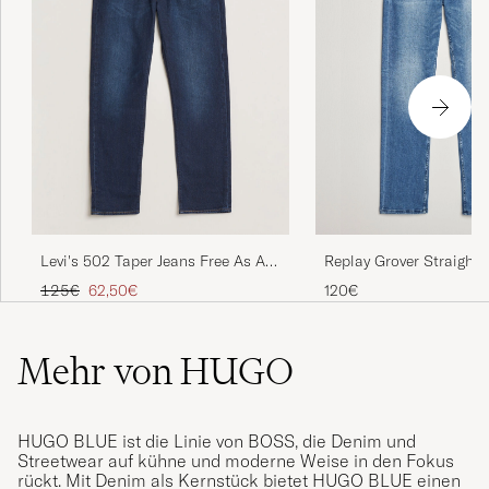
Replay Grover Straight F
Levi's 502 Taper Jeans Free As A
Powerstretch Jeans Me
Bird
Regulärer Preis
Reduzierter Preis
120€
125€
62,50€
Mehr von HUGO
HUGO BLUE ist die Linie von BOSS, die Denim und
Streetwear auf kühne und moderne Weise in den Fokus
rückt. Mit Denim als Kernstück bietet HUGO BLUE einen