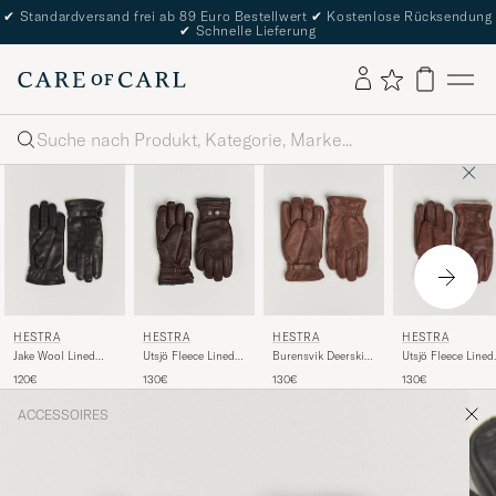
✔
Standardversand frei ab 89 Euro Bestellwert
✔
Kostenlose Rücksendung
✔
Schnelle Lieferung
Suche
HESTRA
HESTRA
HESTRA
HESTRA
Jake Wool Lined
Burensvik Deerskin
Utsjö Fleece Lined
Utsjö Fleece Lined
Buckle Glove Black
Wool Pile Glove
Buckle Elkskin
Buckle Elkskin
120€
130€
130€
130€
Chocolate
Glove Chestnut
Glove Espresso
ACCESSOIRES