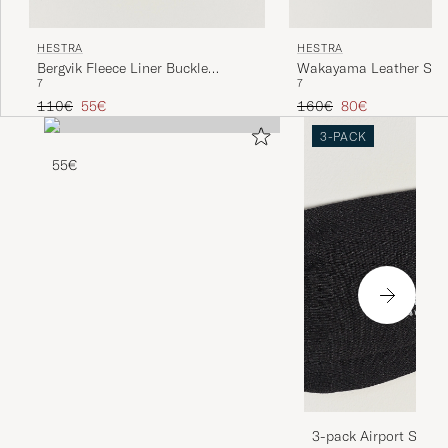
HESTRA
HESTRA
Bergvik Fleece Liner Buckle
Wakayama Leather Ski 
7
7
Nubuck Glove Bottle Green
Navy/Brown
Regulärer Preis
Reduzierter Preis
Regulärer Preis
Reduzierter Preis
110€
55€
160€
80€
3-PACK
55€
3-pack Airport Socks