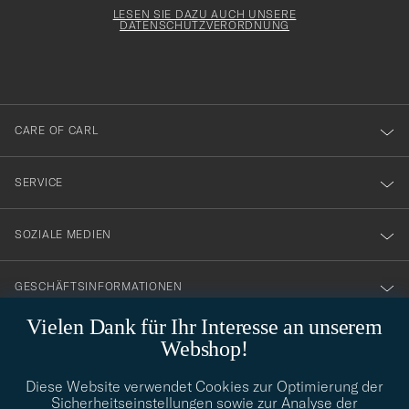
för
Form
LESEN SIE DAZU AUCH UNSERE
att
DATENSCHUTZVERORDNUNG
du
anmälde
dig
till
CARE OF CARL
vårt
nyhetsbrev!
SERVICE
SOZIALE MEDIEN
GESCHÄFTSINFORMATIONEN
Vielen Dank für Ihr Interesse an unserem
Webshop!
STILBERATUNG
Diese Website verwendet Cookies zur Optimierung der
Benötigen Sie Hilfe bei der Suche nach Ihrem persönlichen Stil?
Sicherheitseinstellungen sowie zur Analyse der