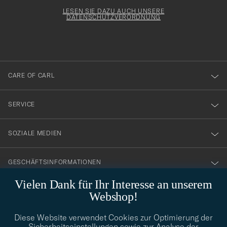
Adresse
för
Newsl
entspricht
Form
LESEN SIE DAZU AUCH UNSERE
att
DATENSCHUTZVERORDNUNG
du
anmälde
dig
till
CARE OF CARL
vårt
nyhetsbrev!
SERVICE
SOZIALE MEDIEN
GESCHÄFTSINFORMATIONEN
Vielen Dank für Ihr Interesse an unserem
Webshop!
STILBERATUNG
Diese Website verwendet Cookies zur Optimierung der
Benötigen Sie Hilfe bei der Suche nach Ihrem persönlichen Stil?
Sicherheitseinstellungen sowie zur Analyse der