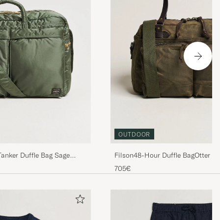
OUTDOOR
Tanker Duffle Bag Sage
Filson48-Hour Duffle BagOtter G
705€