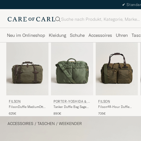
✔
Standar
Suche
Neu im Onlineshop
Kleidung
Schuhe
Accessoires
Uhren
Tasc
PORTER-YOSHIDA & C
FILSON
FILSON
O.
Tanker Duffle Bag Sage
Filson48-Hour Duffle
FilsonDuffle MediumOtter
Green
BagOtter Green
Green
890€
705€
625€
ACCESSOIRES
/
TASCHEN
/
WEEKENDER