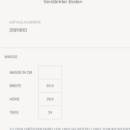
Verstärkter Boden
ARTIKELNUMMER
31911610
MASSE
MASSE IN CM
BREITE
50,5
HÖHE
29,5
TIEFE
24
ZU DEN GRÖSSENTABELLEN UND HILFESTELLUNG ZUM RICHTIGEN