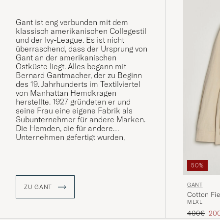
Gant ist eng verbunden mit dem
klassisch amerikanischen Collegestil
und der Ivy-League. Es ist nicht
überraschend, dass der Ursprung von
Gant an der amerikanischen
Ostküste liegt. Alles begann mit
Bernard Gantmacher, der zu Beginn
des 19. Jahrhunderts im Textilviertel
von Manhattan Hemdkragen
herstellte. 1927 gründeten er und
seine Frau eine eigene Fabrik als
Subunternehmer für andere Marken.
Die Hemden, die für andere
Unternehmen gefertigt wurden,
gewannen immer mehr an
Popularität. Im Jahr 1949 gründete die
Familie Gantmacher zusammen mit
50%
ihren Söhne die Marke Gant.
GANT
ZU GANT
Gant wurde vom Preppy-Stil geprägt
Cotton Fie
wie der Style von der Marke selbst
M
L
XL
und ist seit seiner Gründung mit
Regulärer 
Red
400€
20
klassischen Kleidungsstücken wie