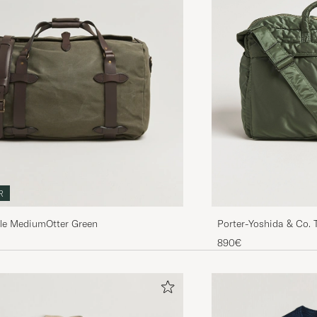
R
Porter-Yoshida & Co. 
fle MediumOtter Green
Green
890€