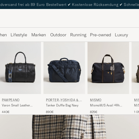
dversand frei ab 89 Euro Bestellwert
✔
Kostenlose Rücksendung
✔
Schnelle
hen
Lifestyle
Marken
Outdoor
Running
Pre-owned
Luxury
PORTER-YOSHIDA & C
MISMO
MI
PAMPEANO
O.
Tanker Duffle Bag Navy
MismoM/S Avail 48h
M/S
Varon Small Leather
Nylon
We
Weekend Bag Black
890€
825€
1 0
440€
WeekendbagNavy/Dark
Br
Brown