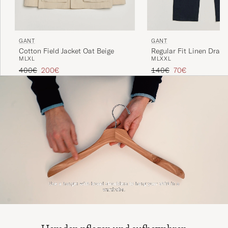
GANT
GANT
Cotton Field Jacket Oat Beige
Regular Fit Linen Draws
M
L
XL
M
L
XXL
Pants Evening Blue
Regulärer Preis
Reduzierter Preis
Regulärer Preis
Reduzierter Preis
400€
200€
140€
70€