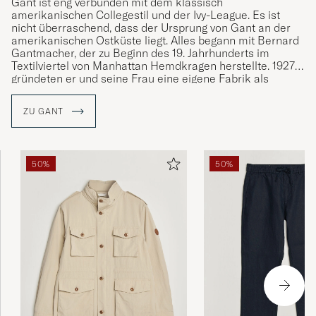
Gant ist eng verbunden mit dem klassisch
amerikanischen Collegestil und der Ivy-League. Es ist
nicht überraschend, dass der Ursprung von Gant an der
amerikanischen Ostküste liegt. Alles begann mit Bernard
Gantmacher, der zu Beginn des 19. Jahrhunderts im
Textilviertel von Manhattan Hemdkragen herstellte. 1927
gründeten er und seine Frau eine eigene Fabrik als
Subunternehmer für andere Marken. Die Hemden, die für
andere Unternehmen gefertigt wurden, gewannen immer
ZU GANT
mehr an Popularität. Im Jahr 1949 gründete die Familie
Gantmacher zusammen mit ihren Söhne die Marke Gant.
Gant wurde vom Preppy-Stil geprägt wie der Style von der
50%
50%
Marke selbst und ist seit seiner Gründung mit klassischen
Kleidungsstücken wie dem Button-Down-Hemd, der
khakifarbenen Chinohose und dem Rugby-Shirt an der
Definition des klassischen, amerikanischen College-Stils
beteiligt.