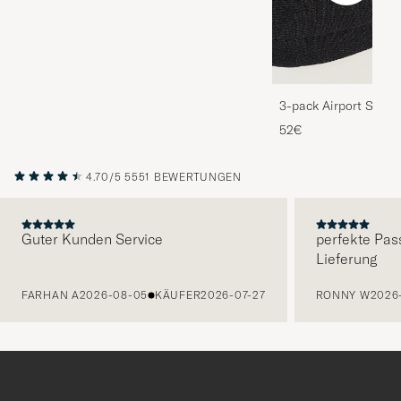
3-pack Airport Socks
Melange
52€
4.70/5
5551 BEWERTUNGEN
Guter Kunden Service
perfekte Pas
Lieferung
VORHERIGE
FARHAN A
2026-08-05
KÄUFER
2026-07-27
RONNY W
2026