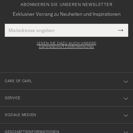
ABONNIEREN SIE UNSEREN NEWSLETTER
Exklusiver Vorrang zu Neuheiten und Inspirationen
E-
Tack
lichtfeld
Mail
Submi
Adresse
för
Newsl
Form
LESEN SIE DAZU AUCH UNSERE
att
DATENSCHUTZVERORDNUNG
du
anmälde
dig
till
CARE OF CARL
vårt
nyhetsbrev!
SERVICE
SOZIALE MEDIEN
GESCHÄFTSINFORMATIONEN