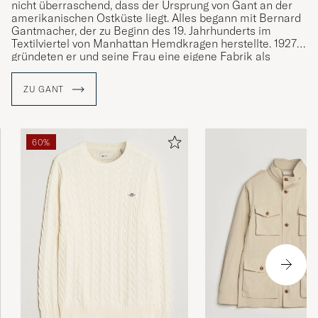
nicht überraschend, dass der Ursprung von Gant an der
amerikanischen Ostküste liegt. Alles begann mit Bernard
Gantmacher, der zu Beginn des 19. Jahrhunderts im
Textilviertel von Manhattan Hemdkragen herstellte. 1927
gründeten er und seine Frau eine eigene Fabrik als
Subunternehmer für andere Marken. Die Hemden, die für
andere Unternehmen gefertigt wurden, gewannen immer
ZU GANT
mehr an Popularität. Im Jahr 1949 gründete die Familie
Gantmacher zusammen mit ihren Söhne die Marke Gant.
Gant wurde vom Preppy-Stil geprägt wie der Style von der
60%
Marke selbst und ist seit seiner Gründung mit klassischen
Kleidungsstücken wie dem Button-Down-Hemd, der
khakifarbenen Chinohose und dem Rugby-Shirt an der
Definition des klassischen, amerikanischen College-Stils
beteiligt.