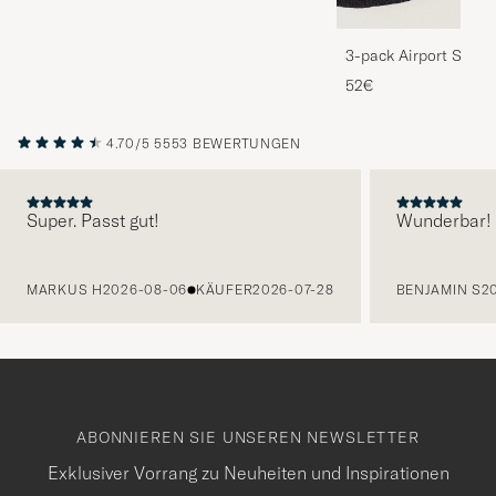
3-pack Airport Socks
Melange
52€
4.70/5
5553 BEWERTUNGEN
Super. Passt gut!
Wunderbar!
VORHERIGE
MARKUS H
2026-08-06
KÄUFER
2026-07-28
BENJAMIN S
2
ABONNIEREN SIE UNSEREN NEWSLETTER
Exklusiver Vorrang zu Neuheiten und Inspirationen