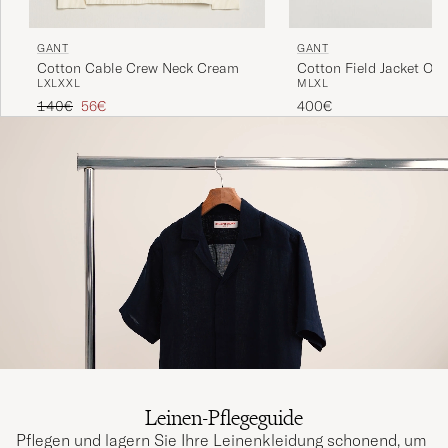
GANT
GANT
Cotton Cable Crew Neck Cream
Cotton Field Jacket Oat
L
XL
XXL
M
L
XL
Regulärer Preis
Reduzierter Preis
140€
56€
400€
Leinen-Pflegeguide
Pflegen und lagern Sie Ihre Leinenkleidung schonend, um