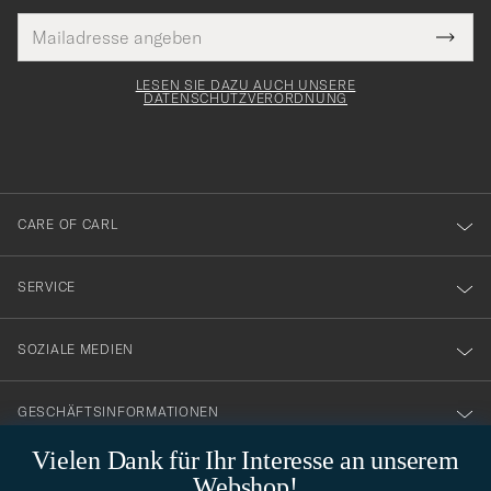
E-
Tack
lichtfeld
Mail
Submi
Adresse
för
Newsl
Form
LESEN SIE DAZU AUCH UNSERE
att
DATENSCHUTZVERORDNUNG
du
anmälde
dig
till
CARE OF CARL
vårt
nyhetsbrev!
SERVICE
SOZIALE MEDIEN
GESCHÄFTSINFORMATIONEN
Vielen Dank für Ihr Interesse an unserem
Webshop!