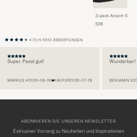
3-pack Airport Socks
Melange
52€
4.70/5
5553 BEWERTUNGEN
Super. Passt gut!
Wunderbar!
VORHERIGE
MARKUS H
2026-08-06
KÄUFER
2026-07-28
BENJAMIN S
2
ABONNIEREN SIE UNSEREN NEWSLETTER
Exklusiver Vorrang zu Neuheiten und Inspirationen