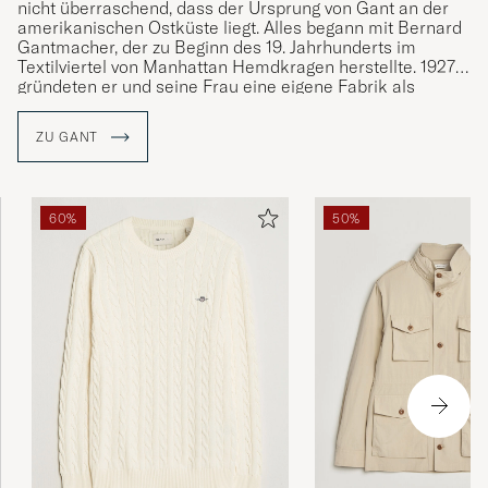
nicht überraschend, dass der Ursprung von Gant an der
amerikanischen Ostküste liegt. Alles begann mit Bernard
Gantmacher, der zu Beginn des 19. Jahrhunderts im
Textilviertel von Manhattan Hemdkragen herstellte. 1927
gründeten er und seine Frau eine eigene Fabrik als
Subunternehmer für andere Marken. Die Hemden, die für
andere Unternehmen gefertigt wurden, gewannen immer
ZU GANT
mehr an Popularität. Im Jahr 1949 gründete die Familie
Gantmacher zusammen mit ihren Söhne die Marke Gant.
Gant wurde vom Preppy-Stil geprägt wie der Style von der
60%
50%
Marke selbst und ist seit seiner Gründung mit klassischen
Kleidungsstücken wie dem Button-Down-Hemd, der
khakifarbenen Chinohose und dem Rugby-Shirt an der
Definition des klassischen, amerikanischen College-Stils
beteiligt.