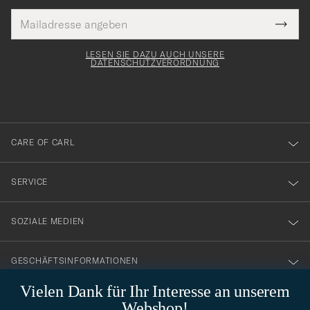
E-
Tack
lichtfeld
Mail
Submi
Adresse
för
Newsl
Form
LESEN SIE DAZU AUCH UNSERE
att
DATENSCHUTZVERORDNUNG
du
anmälde
dig
till
CARE OF CARL
vårt
nyhetsbrev!
SERVICE
SOZIALE MEDIEN
GESCHÄFTSINFORMATIONEN
Vielen Dank für Ihr Interesse an unserem
Webshop!