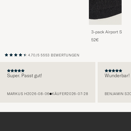
3-pack Airport Socks
Melange
52€
4.70/5
5553 BEWERTUNGEN
Super. Passt gut!
Wunderbar!
VORHERIGE
MARKUS H
2026-08-06
KÄUFER
2026-07-28
BENJAMIN S
2