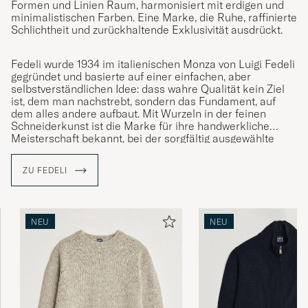
Formen und Linien Raum, harmonisiert mit erdigen und
minimalistischen Farben. Eine Marke, die Ruhe, raffinierte
Schlichtheit und zurückhaltende Exklusivität ausdrückt.
Fedeli wurde 1934 im italienischen Monza von Luigi Fedeli
gegründet und basierte auf einer einfachen, aber
selbstverständlichen Idee: dass wahre Qualität kein Ziel
ist, dem man nachstrebt, sondern das Fundament, auf
dem alles andere aufbaut. Mit Wurzeln in der feinen
Schneiderkunst ist die Marke für ihre handwerkliche
Meisterschaft bekannt, bei der sorgfältig ausgewählte
Garne und Fasern von zertifizierten Lieferanten die
Grundlage jeder Kreation bilden. Die gesamte Produktion
ZU FEDELI
erfolgt mit größter Sorgfalt in Italien – ein Erbe, das
Fedelis zeitlosen Ausdruck bis heute prägt.
NEU
NEU