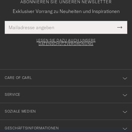
ABONNIEREN SIE UNSEREN NEWSLETTER
Exklusiver Vorrang zu Neuheiten und Inspirationen
E-
Tack
lichtfeld
Mail
Submi
Adresse
för
Newsl
Form
LESEN SIE DAZU AUCH UNSERE
att
DATENSCHUTZVERORDNUNG
du
anmälde
dig
till
CARE OF CARL
vårt
nyhetsbrev!
SERVICE
SOZIALE MEDIEN
GESCHÄFTSINFORMATIONEN