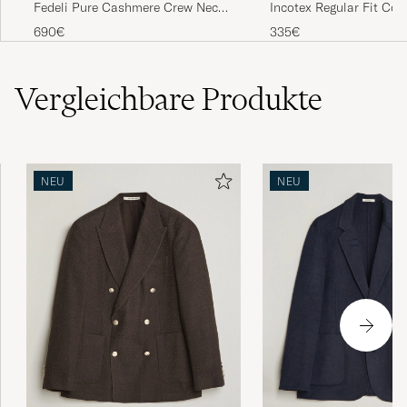
Fedeli Pure Cashmere Crew Neck
Incotex Regular Fit Cot
Light Blue
Slacks Navy
690€
335€
Vergleichbare
Produkte
NEU
NEU