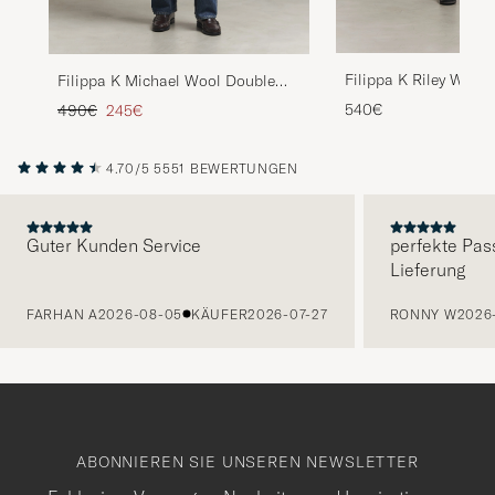
Filippa K Riley Wool
Filippa K Michael Wool Double
Blazer Black
Breasted Blazer Light Driftwood
Regulärer Preis
Reduzierter Preis
540€
490€
245€
4.70/5
5551 BEWERTUNGEN
Guter Kunden Service
perfekte Pas
Lieferung
VORHERIGE
FARHAN A
2026-08-05
KÄUFER
2026-07-27
RONNY W
2026
ABONNIEREN SIE UNSEREN NEWSLETTER