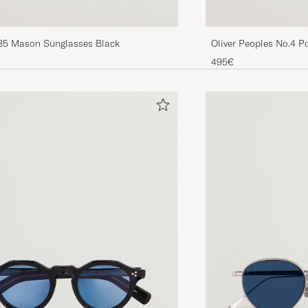
85 Mason Sunglasses Black
Oliver Peoples No.4 P
Tortoise
495€