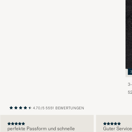
3-
5
4.70/5
5551 BEWERTUNGEN
VORHERIGE
NÄCHST
perfekte Passform und schnelle
Guter Service , s