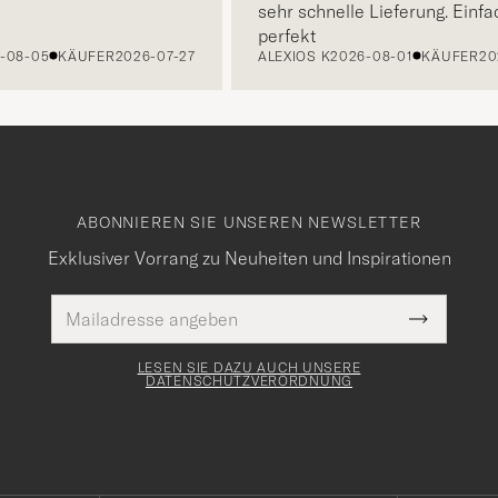
sehr schnelle Lieferung. Einfach
perfekt
-05
KÄUFER
2026-07-27
ALEXIOS K
2026-08-01
KÄUFER
2026-
ABONNIEREN SIE UNSEREN NEWSLETTER
Exklusiver Vorrang zu Neuheiten und Inspirationen
E-
Pflichtfeld
Mail
Submit
Adresse
Newslette
Form
LESEN SIE DAZU AUCH UNSERE
DATENSCHUTZVERORDNUNG