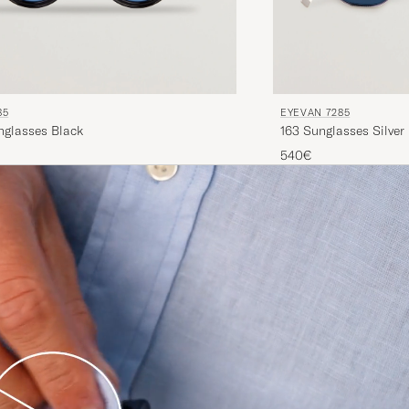
85
EYEVAN 7285
glasses Black
163 Sunglasses Silver
540€