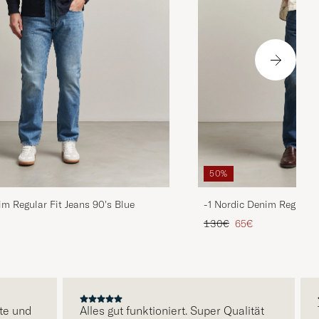
50%
im Regular Fit Jeans 90's Blue
-1 Nordic Denim Regular 
is
rter Preis
Regulärer Preis
Reduzierter Preis
130€
65€
und
Alles gut funktioniert. Super Qualität
Tol