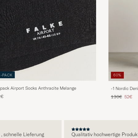
3-PACK
60%
pack Airport Socks Anthracite Melange
-1 Nordic Den
Regulärer Pre
Reduzie
2€
130€
52€
E
chnelle Lieferung
Qualitativ hochwertige Produkte 