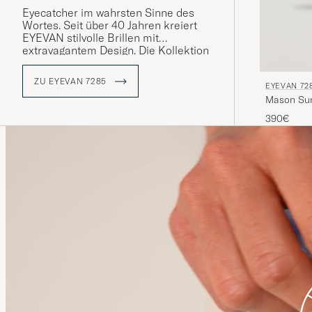
Eyecatcher im wahrsten Sinne des
Wortes. Seit über 40 Jahren kreiert
EYEVAN stilvolle Brillen mit
extravagantem Design. Die Kollektion
7285 orientiert sich an den, zwischen
den Jahren 1972 und 1985, von Hand
ZU EYEVAN 7285
EYEVAN 72
gezeichneten Vorlagen aus dem
Mason Sun
Archiv. Made in Japan - von der Idee
bis zum fertigen Produkt.
390€