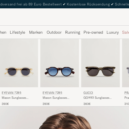
dversand frei ab 89 Euro Bestellwert
✔
Kostenlose Rücksendung
✔
Schnelle
hen
Lifestyle
Marken
Outdoor
Running
Pre-owned
Luxury
Sal
EYEVAN 7285
EYEVAN 7285
GUCCI
PR
Mason Sunglasses
Mason Sunglasses
GG1493 Sunglasses
Pra
Transparent
Tortoise
Transparent
Tra
390€
390€
360€
31