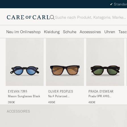
✔
Standar
Suche
Neu im Onlineshop
Kleidung
Schuhe
Accessoires
Uhren
Tasc
EYEVAN 7285
OLIVER PEOPLES
PRADA EYEWEAR
Mason Sunglasses Black
No.4 Polarized
Prada 0PR A16S
Sunglasses Atago
Sunglasses Radica
390€
495€
480€
Tortoise
Tortoise
ACCESSOIRES