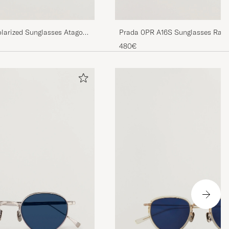
olarized Sunglasses Atago
Prada 0PR A16S Sunglasses Radic
480€