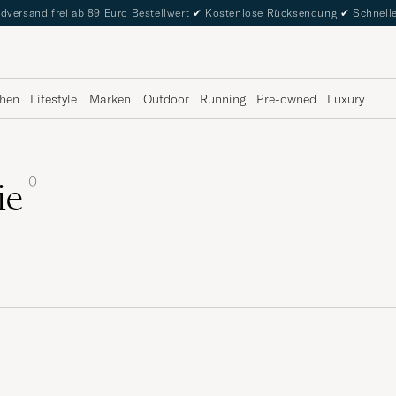
dversand frei ab 89 Euro Bestellwert
✔
Kostenlose Rücksendung
✔
Schnelle
hen
Lifestyle
Marken
Outdoor
Running
Pre-owned
Luxury
0
ie