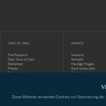
för
att
du
anmälde
dig
till
vårt
CARE OF CARL
SERVICE
nyhetsbrev!
The Passport
Versand
Über Care of Carl
Kontakt
Sicherheit
Häufige Fragen
Presse
Kauf widerrufen
Datenschutz
Zahlung
Impressum
Kundenbewertungen
AGB
Geschenkkarten
Vi
Widerrufsrecht
Nachhaltigkeitsbericht
Diese Website verwendet Cookies zur Optimierung der Si