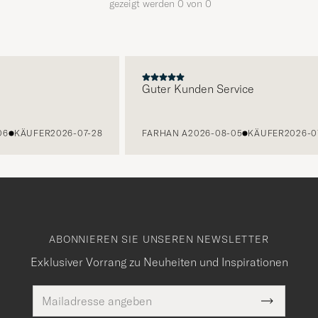
gezeigt werden
0
von
0
E
Guter Kunden Service
6
KÄUFER
2026-07-28
FARHAN A
2026-08-05
KÄUFER
2026-07
ABONNIEREN SIE UNSEREN NEWSLETTER
Exklusiver Vorrang zu Neuheiten und Inspirationen
E-
Pflichtfeld
Mail
Submit
Adresse