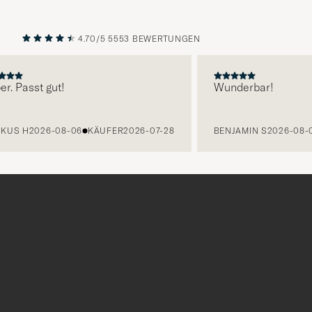
4.70/5
5553 BEWERTUNGEN
VORHERIGE
NÄCHST
r. Passt gut!
Wunderbar!
KUS H
2026-08-06
KÄUFER
2026-07-28
BENJAMIN S
2026-08-0
Tack