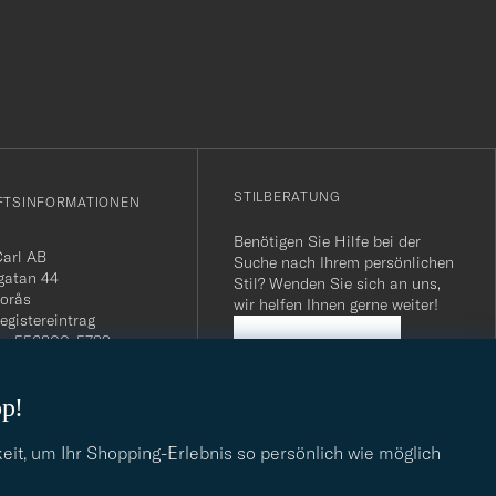
r
Stil
entspricht
STILBERATUNG
FTSINFORMATIONEN
Benötigen Sie Hilfe bei der
Carl AB
Suche nach Ihrem persönlichen
gatan 44
Stil? Wenden Sie sich an uns,
orås
wir helfen Ihnen gerne weiter!
egistereintrag
n: 556800-5739
STILBERATUNG
mmer Schweiz: CHE-
.275 MWST
op!
.: SE556800573901
040 / 22 63 88 96
dresse:
eit, um Ihr Shopping-Erlebnis so persönlich wie möglich
eofcarl.de