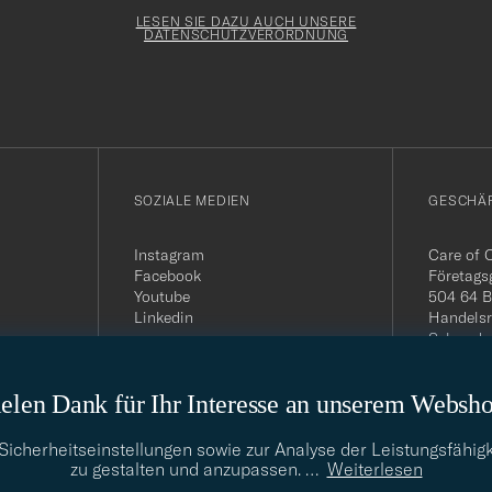
Newslette
Form
LESEN SIE DAZU AUCH UNSERE
DATENSCHUTZVERORDNUNG
SOZIALE MEDIEN
GESCHÄ
Instagram
Care of 
Facebook
Företags
Youtube
504 64 B
Linkedin
Handelsr
Schwede
MwSt-Nu
399.819
elen Dank für Ihr Interesse an unserem Websh
USt-IdNr
Telefon:
E-Mail-A
cherheitseinstellungen sowie zur Analyse der Leistungsfähigk
info@car
zu gestalten und anzupassen.
…
Weiterlesen