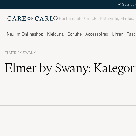
✔
Standar
Suche
Neu im Onlineshop
Kleidung
Schuhe
Accessoires
Uhren
Tasc
ELMER BY SWANY
Elmer by Swany: Kategor