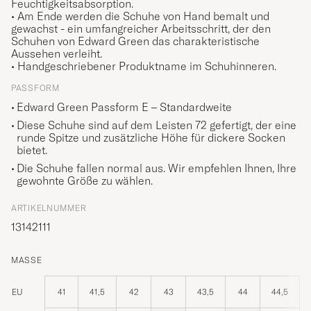
Feuchtigkeitsabsorption.
•
Am Ende werden die Schuhe von Hand bemalt und
gewachst - ein umfangreicher Arbeitsschritt, der den
Schuhen von Edward Green das charakteristische
Aussehen verleiht.
• Handgeschriebener Produktname im Schuhinneren.
PASSFORM
Edward Green Passform E – Standardweite
Diese Schuhe sind auf dem Leisten 72 gefertigt, der eine
runde Spitze und zusätzliche Höhe für dickere Socken
bietet.
Die Schuhe fallen normal aus. Wir empfehlen Ihnen, Ihre
gewohnte Größe zu wählen.
ARTIKELNUMMER
13142111
MASSE
EU
41
41,5
42
43
43,5
44
44,5