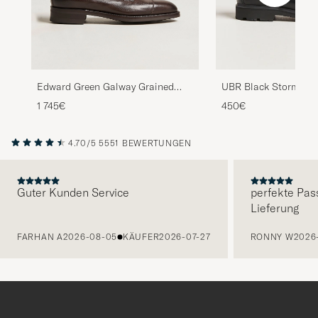
Edward Green Galway Grained
UBR Black Storm Lea
Boot Dark Brown Utah Calf
Black
1 745€
450€
4.70/5
5551 BEWERTUNGEN
Guter Kunden Service
perfekte Pas
Lieferung
VORHERIGE
FARHAN A
2026-08-05
KÄUFER
2026-07-27
RONNY W
2026