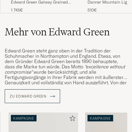
Edward Green Galway Grained
Danner Mountain Ligh
Boot Dark Brown Utah Calf
TEX Boot Black
1 745€
510€
Mehr von Edward Green
Edward Green steht ganz oben in der Tradition der
Schuhmacher in Northampton und England. Etwas, von
dem Gründer Edward Green bereits 1890 behauptete,
dass die Marke tun würde. Das Motto
"excellence without
compromise"
wurde berücksichtigt, und alle
Fertigungsvorgänge in ihrer Fabrik werden mit äußerster
Genauigkeit und vollständig von Hand ausgeführt. Von der
Überprüfung und Zerlegung der Häute bis hin zum
Patinieren und Bemalen der Schuhe, um ihnen ein
ZU EDWARD GREEN
möglichst schönes Finish zu verleihen.
KAMPAGNE
KAMPAGNE