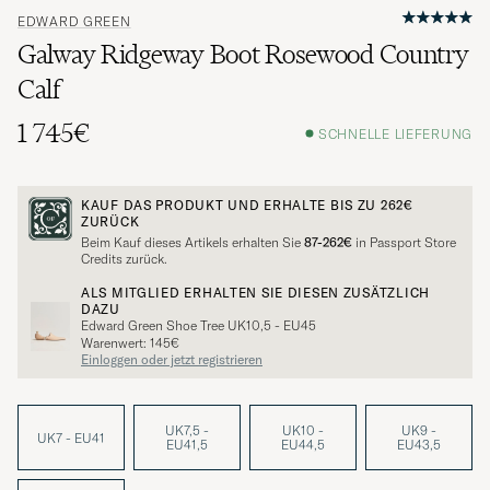
EDWARD GREEN
Galway Ridgeway Boot Rosewood Country
Calf
1 745€
SCHNELLE LIEFERUNG
KAUF DAS PRODUKT UND ERHALTE BIS ZU
262€
ZURÜCK
Beim Kauf dieses Artikels erhalten Sie
87-262€
in Passport Store
Credits zurück.
ALS MITGLIED ERHALTEN SIE DIESEN ZUSÄTZLICH
DAZU
Edward Green Shoe Tree UK10,5 - EU45
Warenwert: 145€
Einloggen oder jetzt registrieren
UK7,5 -
UK10 -
UK9 -
UK7 - EU41
EU41,5
EU44,5
EU43,5