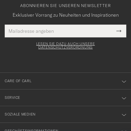
ABONNIEREN SIE UNSEREN NEWSLETTER
Exklusiver Vorrang zu Neuheiten und Inspirationen
E-
Tack
lichtfeld
Mail
Submi
Adresse
för
Newsl
Form
LESEN SIE DAZU AUCH UNSERE
att
DATENSCHUTZVERORDNUNG
du
anmälde
dig
till
CARE OF CARL
vårt
nyhetsbrev!
SERVICE
SOZIALE MEDIEN
GESCHÄFTSINFORMATIONEN