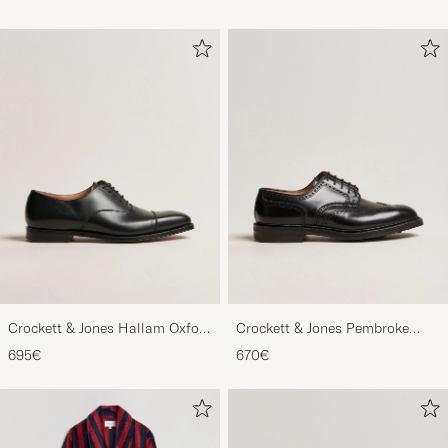
Crockett & Jones Hallam Oxford
Crockett & Jones Pembroke
Black Calf
Derbys Black Calf
695€
670€