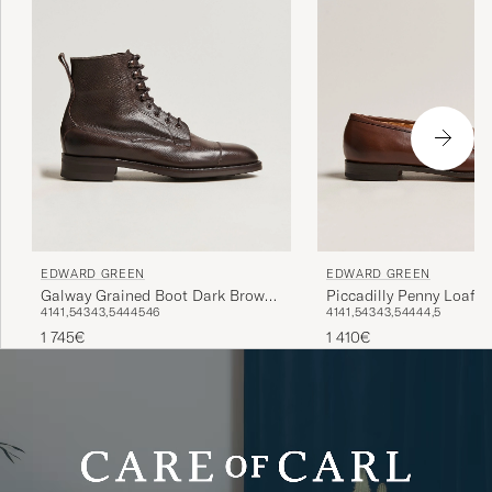
EDWARD GREEN
EDWARD GREEN
Galway Grained Boot Dark Brown
Piccadilly Penny Loafe
41
41,5
43
43,5
44
45
46
41
41,5
43
43,5
44
44,5
Utah Calf
Antique
1 745€
1 410€