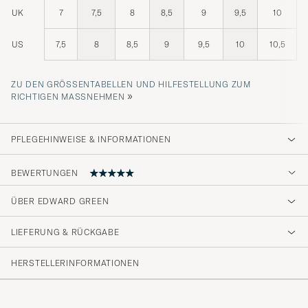
UK
7
7,5
8
8,5
9
9,5
10
US
7,5
8
8,5
9
9,5
10
10,5
ZU DEN GRÖSSENTABELLEN UND HILFESTELLUNG ZUM R
»
ICHTIGEN MASSNEHMEN
PFLEGEHINWEISE & INFORMATIONEN
BEWERTUNGEN
ÜBER EDWARD GREEN
Hyvin istuvat ja koko juuri sopiva
LIEFERUNG & RÜCKGABE
JAY J
GEKAUFT AM AUF CAREOFCARL.FI
HERSTELLERINFORMATIONEN
Supersnabb leverans som vanligt. Skorna en