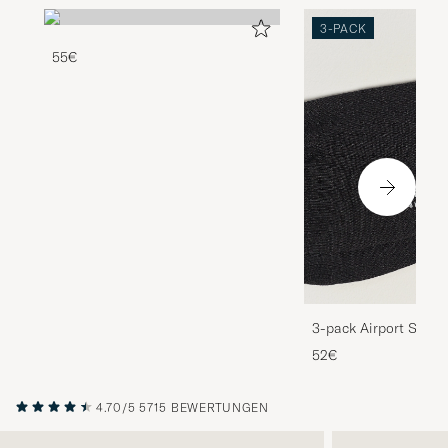
3-PACK
55€
3-pack Airport Socks
Melange
52€
4.70/5
5715 BEWERTUNGEN