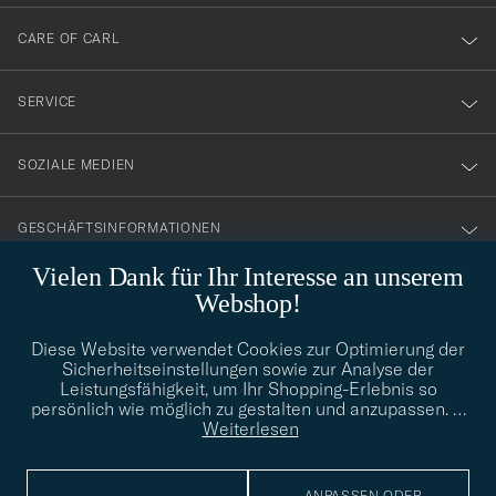
dig
till
CARE OF CARL
vårt
nyhetsbrev!
SERVICE
SOZIALE MEDIEN
GESCHÄFTSINFORMATIONEN
Vielen Dank für Ihr Interesse an unserem
Webshop!
STILBERATUNG
Diese Website verwendet Cookies zur Optimierung der
Benötigen Sie Hilfe bei der Suche nach Ihrem persönlichen Stil?
Sicherheitseinstellungen sowie zur Analyse der
Wenden Sie sich an uns, wir helfen Ihnen gerne weiter!
Leistungsfähigkeit, um Ihr Shopping-Erlebnis so
persönlich wie möglich zu gestalten und anzupassen.
…
info@careofcarl.de
STILBERATUNG
Weiterlesen
ANPASSEN ODER