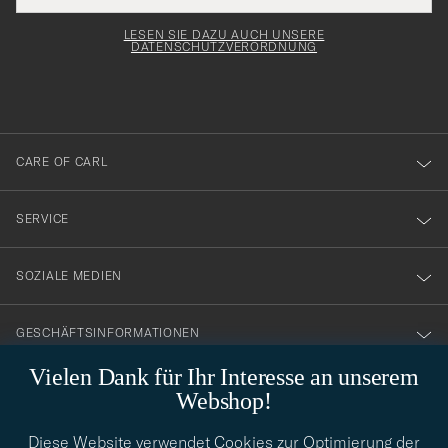
Adresse
för
Newsl
entspricht
Form
LESEN SIE DAZU AUCH UNSERE
att
DATENSCHUTZVERORDNUNG
du
anmälde
dig
till
CARE OF CARL
vårt
nyhetsbrev!
SERVICE
SOZIALE MEDIEN
GESCHÄFTSINFORMATIONEN
Vielen Dank für Ihr Interesse an unserem
Webshop!
STILBERATUNG
Diese Website verwendet Cookies zur Optimierung der