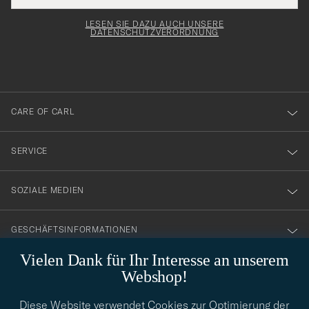
Adresse
för
Newsl
entspricht
Form
LESEN SIE DAZU AUCH UNSERE
att
DATENSCHUTZVERORDNUNG
du
anmälde
dig
till
CARE OF CARL
vårt
nyhetsbrev!
SERVICE
SOZIALE MEDIEN
GESCHÄFTSINFORMATIONEN
Vielen Dank für Ihr Interesse an unserem
Webshop!
STILBERATUNG
Diese Website verwendet Cookies zur Optimierung der