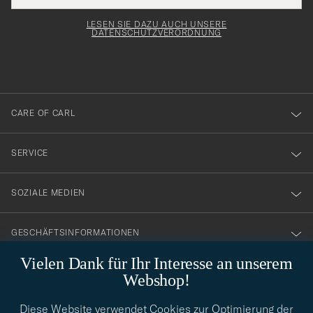
Adresse
för
Newsl
entspricht
Form
LESEN SIE DAZU AUCH UNSERE
att
DATENSCHUTZVERORDNUNG
du
anmälde
dig
till
CARE OF CARL
vårt
nyhetsbrev!
SERVICE
SOZIALE MEDIEN
GESCHÄFTSINFORMATIONEN
Vielen Dank für Ihr Interesse an unserem
Webshop!
STILBERATUNG
Diese Website verwendet Cookies zur Optimierung der