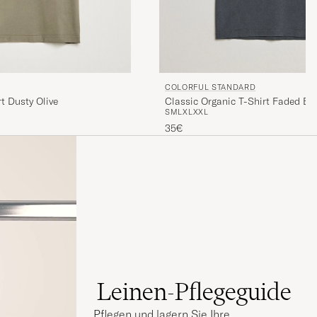
COLORFUL STANDARD
t Dusty Olive
Classic Organic T-Shirt Faded Bl
S
M
L
XL
XXL
35€
Leinen-Pflegeguide
Pflegen und lagern Sie Ihre