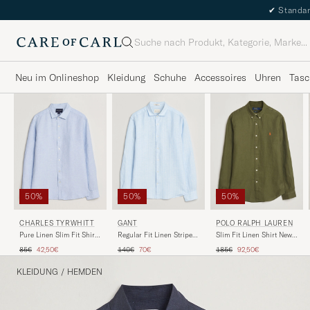
✔
Standar
Suche
Neu im Onlineshop
Kleidung
Schuhe
Accessoires
Uhren
Tasc
50%
50%
50%
CHARLES TYRWHITT
GANT
POLO RALPH LAUREN
Pure Linen Slim Fit Shirt
Regular Fit Linen Striped
Slim Fit Linen Shirt New
Sky Blue
Shirt Sky Blue
Olive
Regulärer Preis
Reduzierter Preis
Regulärer Preis
Reduzierter Preis
Regulärer Preis
Reduzierter Preis
85€
42,50€
140€
70€
185€
92,50€
KLEIDUNG
/
HEMDEN