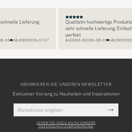
E
nelle Lieferung
Qualitativ hochwertige Produkte un
sehr schnelle Lieferung. Einfach
perfekt
5
KÄUFER
2026-07-27
ALEXIOS K
2026-08-01
KÄUFER
2026-07
ABONNIEREN SIE UNSEREN NEWSLETTER
Exklusiver Vorrang zu Neuheiten und Inspirationen
E-
Pflichtfeld
Mail
Submit
Adresse
Newslette
Form
LESEN SIE DAZU AUCH UNSERE
DATENSCHUTZVERORDNUNG