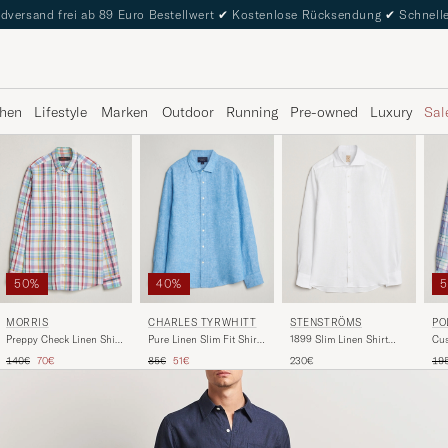
dversand frei ab 89 Euro Bestellwert
✔
Kostenlose Rücksendung
✔
Schnelle
hen
Lifestyle
Marken
Outdoor
Running
Pre-owned
Luxury
Sal
50%
40%
STENSTRÖMS
MORRIS
CHARLES TYRWHITT
PO
1899 Slim Linen Shirt
Preppy Check Linen Shirt
Pure Linen Slim Fit Shirt
Cus
White
Multi
Ocean Blue
Shi
Regulärer Preis
Reduzierter Preis
Regulärer Preis
Reduzierter Preis
Reg
230€
140€
70€
85€
51€
19