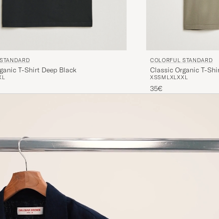
 STANDARD
COLORFUL STANDARD
ganic T-Shirt Deep Black
Classic Organic T-Shir
XL
XS
S
M
L
XL
XXL
35€