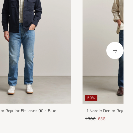
50%
im Regular Fit Jeans 90's Blue
-1 Nordic Denim Regular 
is
rter Preis
Regulärer Preis
Reduzierter Preis
130€
65€