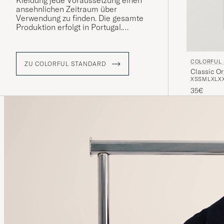
Kleidung jede Voraussetzung einen
ansehnlichen Zeitraum über
Verwendung zu finden. Die gesamte
Produktion erfolgt in Portugal.
Die im Jahr 2017 gegründete Marke
entführt uns auf eine
COLORFUL
weltumspannende Reise in aller
ZU COLORFUL STANDARD
Classic Or
Herren Länder und präsentiert eine
XS
S
M
L
XL
X
Farbpalette, die auf kräftige Akzente
und natürliche Erdtöne setzt.
35€