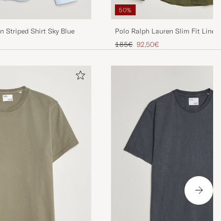
50%
n Striped Shirt Sky Blue
Polo Ralph Lauren Slim Fit Linen 
is
Regulärer Preis
Reduzierter Preis
185€
92,50€