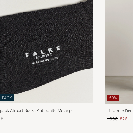
3-PACK
60%
pack Airport Socks Anthracite Melange
-1 Nordic Den
Regulärer Pre
Reduzie
2€
130€
52€