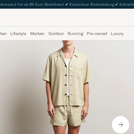
dversand frei ab 89 Euro Bestellwert
✔
Kostenlose Rücksendung
✔
Schnelle
hen
Lifestyle
Marken
Outdoor
Running
Pre-owned
Luxury