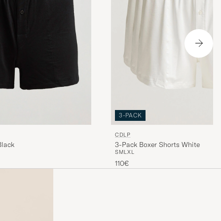
3-PACK
CDLP
Black
3-Pack Boxer Shorts White
S
M
L
XL
110€