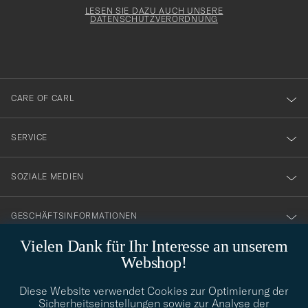
för
Form
LESEN SIE DAZU AUCH UNSERE
att
DATENSCHUTZVERORDNUNG
du
anmälde
dig
till
CARE OF CARL
vårt
nyhetsbrev!
SERVICE
SOZIALE MEDIEN
GESCHÄFTSINFORMATIONEN
Vielen Dank für Ihr Interesse an unserem
Webshop!
STILBERATUNG
Diese Website verwendet Cookies zur Optimierung der
Benötigen Sie Hilfe bei der Suche nach Ihrem persönlichen Stil?
Sicherheitseinstellungen sowie zur Analyse der