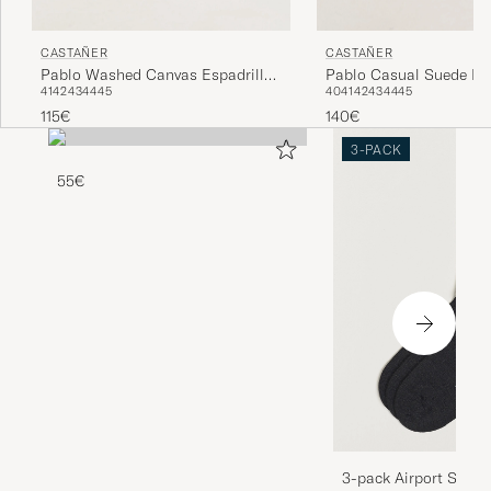
CASTAÑER
CASTAÑER
Pablo Washed Canvas Espadrilles
Pablo Casual Suede Esp
41
42
43
44
45
40
41
42
43
44
45
Sand
Cuero
115€
140€
3-PACK
55€
3-pack Airport Socks